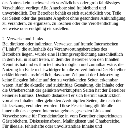
des Autors kein nachweislich vorsätzliches oder grob fahrlässiges
Verschulden vorliegt.Alle Angebote sind freibleibend und
unverbindlich. Der Betreiber behält es sich ausdrücklich vor, Teile
der Seiten oder das gesamte Angebot ohne gesonderte Ankündigung
zu verändern, zu ergänzen, zu löschen oder die Veröffentlichung
zeitweise oder endgültig einzustellen.
2. Verweise und Links
Bei direkten oder indirekten Verweisen auf fremde Internetseiten
("Links"), die außerhalb des Verantwortungsbereiches des
Betreibers liegen, würde eine Haftungsverpflichtung ausschließlich
in dem Fall in Kraft treten, in dem der Betreiber von den Inhalten
Kenntnis hat und es ihm technisch möglich und zumutbar wäre, die
Nutzung im Falle rechtswidriger Inhalte zu verhindern.Der Betreiber
erklärt hiermit ausdrücklich, dass zum Zeitpunkt der Linksetzung
keine illegalen Inhalte auf den zu verlinkenden Seiten erkennbar
waren. Auf die aktuelle und zukünftige Gestaltung, die Inhalte oder
die Urheberschaft der gelinkten/verknüpften Seiten hat der Betreiber
keinerlei Einfluss. Deshalb distanziert er sich hiermit ausdrücklich
von allen Inhalten aller gelinkten /verknüpften Seiten, die nach der
Linksetzung verändert wurden. Diese Feststellung gilt für alle
innerhalb des eigenen Internetangebotes gesetzten Links und
Verweise sowie für Fremdeinträge in vom Betreiber eingerichteten
Gästebüchern, Diskussionsforen, Mailinglisten und Chatbereiche.
Für illegale, fehlerhafte oder unvollständige Inhalte und