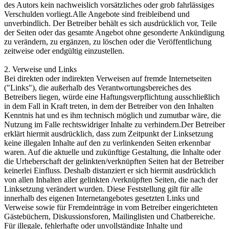
des Autors kein nachweislich vorsätzliches oder grob fahrlässiges
Verschulden vorliegt.Alle Angebote sind freibleibend und
unverbindlich. Der Betreiber behält es sich ausdrücklich vor, Teile
der Seiten oder das gesamte Angebot ohne gesonderte Ankündigung
zu verändern, zu ergänzen, zu löschen oder die Veröffentlichung
zeitweise oder endgültig einzustellen.
2. Verweise und Links
Bei direkten oder indirekten Verweisen auf fremde Internetseiten
("Links"), die außerhalb des Verantwortungsbereiches des
Betreibers liegen, würde eine Haftungsverpflichtung ausschließlich
in dem Fall in Kraft treten, in dem der Betreiber von den Inhalten
Kenntnis hat und es ihm technisch möglich und zumutbar wäre, die
Nutzung im Falle rechtswidriger Inhalte zu verhindern.Der Betreiber
erklärt hiermit ausdrücklich, dass zum Zeitpunkt der Linksetzung
keine illegalen Inhalte auf den zu verlinkenden Seiten erkennbar
waren. Auf die aktuelle und zukünftige Gestaltung, die Inhalte oder
die Urheberschaft der gelinkten/verknüpften Seiten hat der Betreiber
keinerlei Einfluss. Deshalb distanziert er sich hiermit ausdrücklich
von allen Inhalten aller gelinkten /verknüpften Seiten, die nach der
Linksetzung verändert wurden. Diese Feststellung gilt für alle
innerhalb des eigenen Internetangebotes gesetzten Links und
Verweise sowie für Fremdeinträge in vom Betreiber eingerichteten
Gästebüchern, Diskussionsforen, Mailinglisten und Chatbereiche.
Für illegale, fehlerhafte oder unvollständige Inhalte und