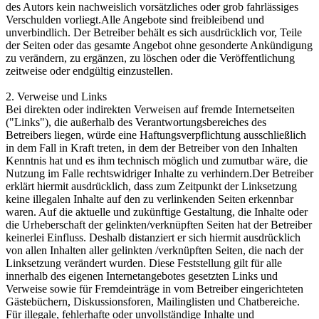
des Autors kein nachweislich vorsätzliches oder grob fahrlässiges
Verschulden vorliegt.Alle Angebote sind freibleibend und
unverbindlich. Der Betreiber behält es sich ausdrücklich vor, Teile
der Seiten oder das gesamte Angebot ohne gesonderte Ankündigung
zu verändern, zu ergänzen, zu löschen oder die Veröffentlichung
zeitweise oder endgültig einzustellen.
2. Verweise und Links
Bei direkten oder indirekten Verweisen auf fremde Internetseiten
("Links"), die außerhalb des Verantwortungsbereiches des
Betreibers liegen, würde eine Haftungsverpflichtung ausschließlich
in dem Fall in Kraft treten, in dem der Betreiber von den Inhalten
Kenntnis hat und es ihm technisch möglich und zumutbar wäre, die
Nutzung im Falle rechtswidriger Inhalte zu verhindern.Der Betreiber
erklärt hiermit ausdrücklich, dass zum Zeitpunkt der Linksetzung
keine illegalen Inhalte auf den zu verlinkenden Seiten erkennbar
waren. Auf die aktuelle und zukünftige Gestaltung, die Inhalte oder
die Urheberschaft der gelinkten/verknüpften Seiten hat der Betreiber
keinerlei Einfluss. Deshalb distanziert er sich hiermit ausdrücklich
von allen Inhalten aller gelinkten /verknüpften Seiten, die nach der
Linksetzung verändert wurden. Diese Feststellung gilt für alle
innerhalb des eigenen Internetangebotes gesetzten Links und
Verweise sowie für Fremdeinträge in vom Betreiber eingerichteten
Gästebüchern, Diskussionsforen, Mailinglisten und Chatbereiche.
Für illegale, fehlerhafte oder unvollständige Inhalte und