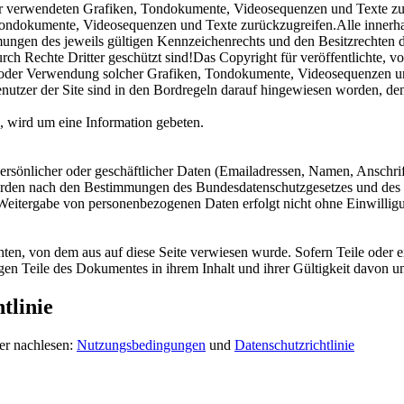
e der verwendeten Grafiken, Tondokumente, Videosequenzen und Texte zu
Tondokumente, Videosequenzen und Texte zurückzugreifen.Alle innerhal
gen des jeweils gültigen Kennzeichenrechts und den Besitzrechten de
rch Rechte Dritter geschützt sind!Das Copyright für veröffentlichte, v
ung oder Verwendung solcher Grafiken, Tondokumente, Videosequenzen un
enutzer der Site sind in den Bordregeln darauf hingewiesen worden, de
, wird um eine Information gebeten.
rsönlicher oder geschäftlicher Daten (Emailadressen, Namen, Anschrifte
werden nach den Bestimmungen des Bundesdatenschutzgesetzes und des 
ne Weitergabe von personenbezogenen Daten erfolgt nicht ohne Einwillig
chten, von dem aus auf diese Seite verwiesen wurde. Sofern Teile oder 
rigen Teile des Dokumentes in ihrem Inhalt und ihrer Gültigkeit davon u
tlinie
er nachlesen:
Nutzungsbedingungen
und
Datenschutzrichtlinie