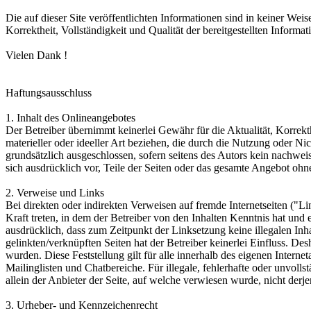
Die auf dieser Site veröffentlichten Informationen sind in keiner We
Korrektheit, Vollständigkeit und Qualität der bereitgestellten Infor
Vielen Dank !
Haftungsausschluss
1. Inhalt des Onlineangebotes
Der Betreiber übernimmt keinerlei Gewähr für die Aktualität, Korrekth
materieller oder ideeller Art beziehen, die durch die Nutzung oder N
grundsätzlich ausgeschlossen, sofern seitens des Autors kein nachweis
sich ausdrücklich vor, Teile der Seiten oder das gesamte Angebot ohn
2. Verweise und Links
Bei direkten oder indirekten Verweisen auf fremde Internetseiten ("Li
Kraft treten, in dem der Betreiber von den Inhalten Kenntnis hat und 
ausdrücklich, dass zum Zeitpunkt der Linksetzung keine illegalen Inha
gelinkten/verknüpften Seiten hat der Betreiber keinerlei Einfluss. Desh
wurden. Diese Feststellung gilt für alle innerhalb des eigenen Inter
Mailinglisten und Chatbereiche. Für illegale, fehlerhafte oder unvoll
allein der Anbieter der Seite, auf welche verwiesen wurde, nicht derjen
3. Urheber- und Kennzeichenrecht