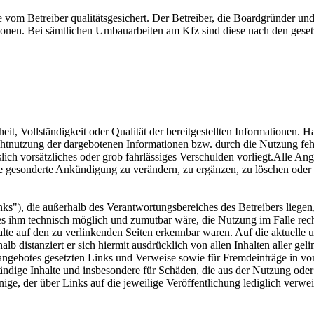
ise vom Betreiber qualitätsgesichert. Der Betreiber, die Boardgründer u
mationen. Bei sämtlichen Umbauarbeiten am Kfz sind diese nach den ges
eit, Vollständigkeit oder Qualität der bereitgestellten Informationen.
ichtnutzung der dargebotenen Informationen bzw. durch die Nutzung feh
lich vorsätzliches oder grob fahrlässiges Verschulden vorliegt.Alle Ang
e gesonderte Ankündigung zu verändern, zu ergänzen, zu löschen oder d
nks"), die außerhalb des Verantwortungsbereiches des Betreibers liegen
es ihm technisch möglich und zumutbar wäre, die Nutzung im Falle recht
lte auf den zu verlinkenden Seiten erkennbar waren. Auf die aktuelle u
alb distanziert er sich hiermit ausdrücklich von allen Inhalten aller ge
netangebotes gesetzten Links und Verweise sowie für Fremdeinträge in v
ständige Inhalte und insbesondere für Schäden, die aus der Nutzung ode
ige, der über Links auf die jeweilige Veröffentlichung lediglich verweist