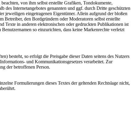
 beachten, von ihm selbst erstellte Grafiken, Tondokumente,
b des Internetangebotes genannten und ggf. durch Dritte geschützten
r jeweiligen eingetragenen Eigentümer. Allein aufgrund der bloßen
om Betreiber, den Bordgründern oder Moderatoren selbst erstellte
d Texte in anderen elektronischen oder gedruckten Publikationen ist
n Benutzernamen so einzurichten, dass keine Markenrechte verletzt
n) besteht, so erfolgt die Preisgabe dieser Daten seitens des Nutzers
Informations- und Kommunikationsgesetzes verarbeitet. Zur
ung der betroffenen Person.
einzelne Formulierungen dieses Textes der geltenden Rechtslage nicht,
nberührt.