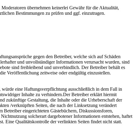
nd Moderatoren übernehmen keinerlei Gewähr für die Aktualität,
etztlichen Bestimmungen zu prüfen und ggf. einzutragen.
 Haftungsansprüche gegen den Betreiber, welche sich auf Schäden
lerhafter und unvollständiger Informationen verursacht wurden, sind
ebote sind freibleibend und unverbindlich. Der Betreiber behält es
ie Veröffentlichung zeitweise oder endgültig einzustellen.
, würde eine Haftungsverpflichtung ausschließlich in dem Fall in
swidriger Inhalte zu verhindern.Der Betreiber erklärt hiermit
nd zukünftige Gestaltung, die Inhalte oder die Urheberschaft der
linkten /verknüpften Seiten, die nach der Linksetzung verändert
om Betreiber eingerichteten Gästebüchern, Diskussionsforen,
r Nichtnutzung solcherart dargebotener Informationen entstehen, haftet
. Eine Qualitätskontrolle der verlinkten Seiten findet nicht statt.