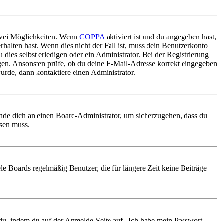
 zwei Möglichkeiten. Wenn
COPPA
aktiviert ist und du angegeben hast,
rhalten hast. Wenn dies nicht der Fall ist, muss dein Benutzerkonto
 dies selbst erledigen oder ein Administrator. Bei der Registrierung
ungen. Ansonsten prüfe, ob du deine E-Mail-Adresse korrekt eingegeben
urde, dann kontaktiere einen Administrator.
ende dich an einen Board-Administrator, um sicherzugehen, dass du
ösen muss.
le Boards regelmäßig Benutzer, die für längere Zeit keine Beiträge
t du, indem du auf der Anmelde-Seite auf „Ich habe mein Passwort