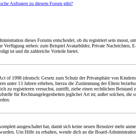
tische Anfragen zu diesem Forum gibt?
istration dieses Forums entscheidet, ob du registriert sein musst, um Be
zur Verfügung stehen: zum Beispiel Avatarbilder, Private Nachrichten, 
igt ist und dir zahlreiche Vorteile bietet.
t of 1998 (deutsch: Gesetz zum Schutz der Privatsphäre von Kindern i
ern unter 13 Jahren erheben, hierzu die Zustimmung der Eltern bezieh
dich zu registrieren versuchst, zutrifft, ziehe einen rechtlichen Beista
stelle für Rechtsangelegenheiten jeglicher Art ist; außer solchen, die
erden.
 komplett ausgeschaltet hat, damit sich keine neuen Benutzer mehr anm
 wurden. Um Hilfe zu erhalten, wende dich an die Board-Administratio