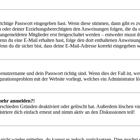
richtige Passwort eingegeben hast. Wenn diese stimmen, dann gibt es
ern oder deiner Erziehungsberechtigten den Anweisungen folgen, die du e
 angemeldeten Mitglieder erst freigeschaltet werden – entweder musst du
. Wenn du eine E-Mail erhalten hast, folge den dort enthaltenen Anweis
nn du dir sicher bist, dass deine E-Mail-Adresse korrekt eingegeben w
Benutzername und dein Passwort richtig sind. Wenn dies der Fall ist, w
igurationsproblem mit der Website vorliegt, welches ein Administrator l
t mehr anmelden?!
rschieden Gründen deaktiviert oder gelöscht hat. Außerdem löschen vie
triere dich einfach erneut und nimm aktiv an den Diskussionen teil!
 nicht wieder mitteilen, du kannst es jedoch zurücksetzen. Dies machs