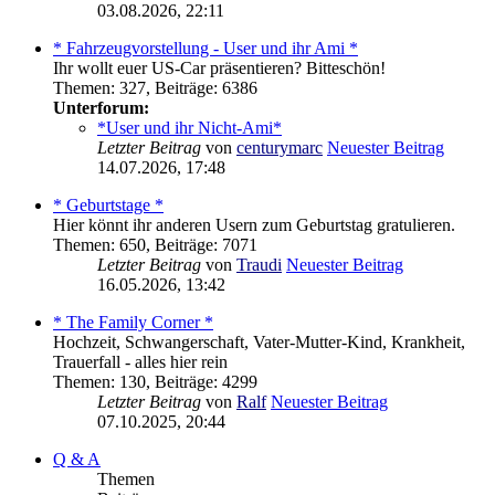
03.08.2026, 22:11
* Fahrzeugvorstellung - User und ihr Ami *
Ihr wollt euer US-Car präsentieren? Bitteschön!
Themen
:
327
,
Beiträge
:
6386
Unterforum:
*User und ihr Nicht-Ami*
Letzter Beitrag
von
centurymarc
Neuester Beitrag
14.07.2026, 17:48
* Geburtstage *
Hier könnt ihr anderen Usern zum Geburtstag gratulieren.
Themen
:
650
,
Beiträge
:
7071
Letzter Beitrag
von
Traudi
Neuester Beitrag
16.05.2026, 13:42
* The Family Corner *
Hochzeit, Schwangerschaft, Vater-Mutter-Kind, Krankheit,
Trauerfall - alles hier rein
Themen
:
130
,
Beiträge
:
4299
Letzter Beitrag
von
Ralf
Neuester Beitrag
07.10.2025, 20:44
Q & A
Themen