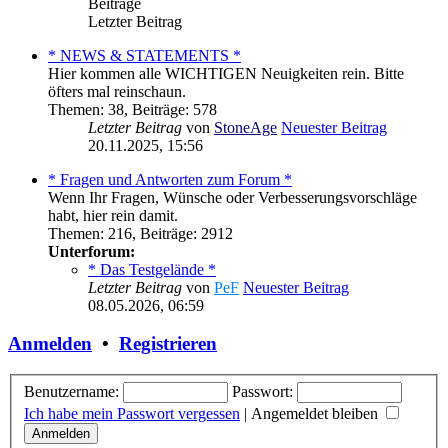
Beiträge
Letzter Beitrag
* NEWS & STATEMENTS *
Hier kommen alle WICHTIGEN Neuigkeiten rein. Bitte
öfters mal reinschaun.
Themen
:
38
,
Beiträge
:
578
Letzter Beitrag
von
StoneAge
Neuester Beitrag
20.11.2025, 15:56
* Fragen und Antworten zum Forum *
Wenn Ihr Fragen, Wünsche oder Verbesserungsvorschläge
habt, hier rein damit.
Themen
:
216
,
Beiträge
:
2912
Unterforum:
* Das Testgelände *
Letzter Beitrag
von
PeF
Neuester Beitrag
08.05.2026, 06:59
Anmelden
•
Registrieren
Benutzername:
Passwort:
Ich habe mein Passwort vergessen
|
Angemeldet bleiben