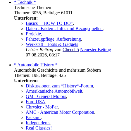
* Technik *
Technische Themen
Themen
:
3055
,
Beiträge
:
61011
Unterforen:
Basics - "HOW TO DO"
,
Daten - Fakten - Info- und Bezugsquellen
,
Projekte
,
Fahrzeugpflege, Aufbereitung
,
Werkstatt - Tools & Gadgets
Letzter Beitrag
von
Cheech5
Neuester Beitrag
07.08.2026, 08:17
* Automobile History *
Automobile Geschichte und mehr zum Stöbern
Themen
:
198
,
Beiträge
:
425
Unterforen:
Diskussionen zum *History*-Forum
,
Amerikanische Automobilwelt
,
GM - General Motors
,
Ford USA
,
Chrysler - MoPar
,
AMC - American Motor Corporation
,
Packard
,
Independents
,
Real Classics!