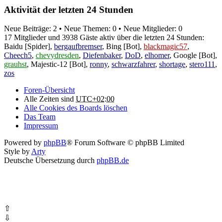
Aktivität der letzten 24 Stunden
Neue Beiträge: 2 • Neue Themen: 0 • Neue Mitglieder: 0
17 Mitglieder und 3938 Gäste aktiv über die letzten 24 Stunden:
Baidu [Spider]
,
bergaufbremser
,
Bing [Bot]
,
blackmagic57
,
Cheech5
,
chevydresden
,
Diefenbaker
,
DoD
,
elhomer
,
Google [Bot]
,
grauhst
,
Majestic-12 [Bot]
,
ronny
,
schwarzfahrer
,
shortage
,
stero111
,
zos
Foren-Übersicht
Alle Zeiten sind
UTC+02:00
Alle Cookies des Boards löschen
Das Team
Impressum
Powered by
phpBB
® Forum Software © phpBB Limited
Style by
Arty
Deutsche Übersetzung durch
phpBB.de
⇧
⇩