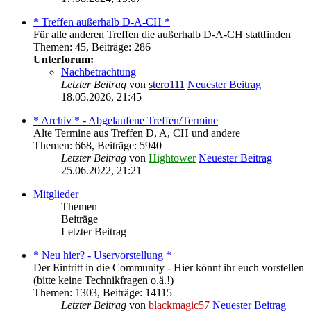
* Treffen außerhalb D-A-CH *
Für alle anderen Treffen die außerhalb D-A-CH stattfinden
Themen
:
45
,
Beiträge
:
286
Unterforum:
Nachbetrachtung
Letzter Beitrag
von
stero111
Neuester Beitrag
18.05.2026, 21:45
* Archiv * - Abgelaufene Treffen/Termine
Alte Termine aus Treffen D, A, CH und andere
Themen
:
668
,
Beiträge
:
5940
Letzter Beitrag
von
Hightower
Neuester Beitrag
25.06.2022, 21:21
Mitglieder
Themen
Beiträge
Letzter Beitrag
* Neu hier? - Uservorstellung *
Der Eintritt in die Community - Hier könnt ihr euch vorstellen
(bitte keine Technikfragen o.ä.!)
Themen
:
1303
,
Beiträge
:
14115
Letzter Beitrag
von
blackmagic57
Neuester Beitrag