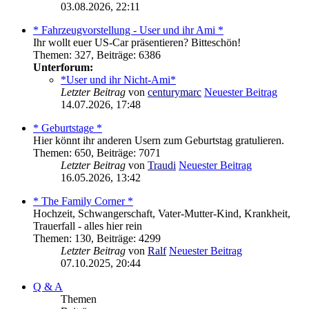
03.08.2026, 22:11
* Fahrzeugvorstellung - User und ihr Ami *
Ihr wollt euer US-Car präsentieren? Bitteschön!
Themen
:
327
,
Beiträge
:
6386
Unterforum:
*User und ihr Nicht-Ami*
Letzter Beitrag
von
centurymarc
Neuester Beitrag
14.07.2026, 17:48
* Geburtstage *
Hier könnt ihr anderen Usern zum Geburtstag gratulieren.
Themen
:
650
,
Beiträge
:
7071
Letzter Beitrag
von
Traudi
Neuester Beitrag
16.05.2026, 13:42
* The Family Corner *
Hochzeit, Schwangerschaft, Vater-Mutter-Kind, Krankheit,
Trauerfall - alles hier rein
Themen
:
130
,
Beiträge
:
4299
Letzter Beitrag
von
Ralf
Neuester Beitrag
07.10.2025, 20:44
Q & A
Themen