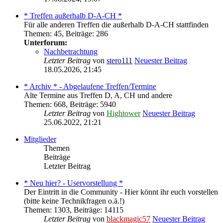
* Treffen außerhalb D-A-CH *
Für alle anderen Treffen die außerhalb D-A-CH stattfinden
Themen
:
45
,
Beiträge
:
286
Unterforum:
Nachbetrachtung
Letzter Beitrag
von
stero111
Neuester Beitrag
18.05.2026, 21:45
* Archiv * - Abgelaufene Treffen/Termine
Alte Termine aus Treffen D, A, CH und andere
Themen
:
668
,
Beiträge
:
5940
Letzter Beitrag
von
Hightower
Neuester Beitrag
25.06.2022, 21:21
Mitglieder
Themen
Beiträge
Letzter Beitrag
* Neu hier? - Uservorstellung *
Der Eintritt in die Community - Hier könnt ihr euch vorstellen
(bitte keine Technikfragen o.ä.!)
Themen
:
1303
,
Beiträge
:
14115
Letzter Beitrag
von
blackmagic57
Neuester Beitrag