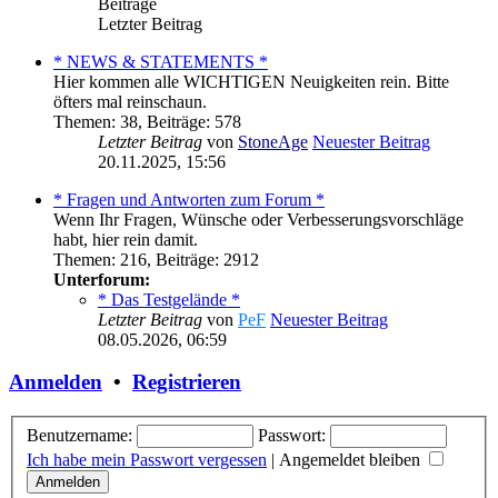
Beiträge
Letzter Beitrag
* NEWS & STATEMENTS *
Hier kommen alle WICHTIGEN Neuigkeiten rein. Bitte
öfters mal reinschaun.
Themen
:
38
,
Beiträge
:
578
Letzter Beitrag
von
StoneAge
Neuester Beitrag
20.11.2025, 15:56
* Fragen und Antworten zum Forum *
Wenn Ihr Fragen, Wünsche oder Verbesserungsvorschläge
habt, hier rein damit.
Themen
:
216
,
Beiträge
:
2912
Unterforum:
* Das Testgelände *
Letzter Beitrag
von
PeF
Neuester Beitrag
08.05.2026, 06:59
Anmelden
•
Registrieren
Benutzername:
Passwort:
Ich habe mein Passwort vergessen
|
Angemeldet bleiben