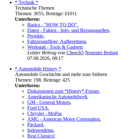
* Technik *
Technische Themen
Themen
:
3055
,
Beiträge
:
61011
Unterforen:
Basics - "HOW TO DO"
,
Daten - Fakten - Info- und Bezugsquellen
,
Projekte
,
Fahrzeugpflege, Aufbereitung
,
Werkstatt - Tools & Gadgets
Letzter Beitrag
von
Cheech5
Neuester Beitrag
07.08.2026, 08:17
* Automobile History *
Automobile Geschichte und mehr zum Stöbern
Themen
:
198
,
Beiträge
:
425
Unterforen:
Diskussionen zum *History*-Forum
,
Amerikanische Automobilwelt
,
GM - General Motors
,
Ford USA
,
Chrysler - MoPar
,
AMC - American Motor Corporation
,
Packard
,
Independents
,
Real Classics!