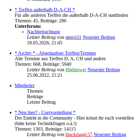
* Treffen außerhalb D-A-CH *
Für alle anderen Treffen die außerhalb D-A-CH stattfinden
Themen
:
45
,
Beiträge
:
286
Unterforum:
Nachbetrachtung
Letzter Beitrag
von
stero111
Neuester Beitrag
18.05.2026, 21:45
* Archiv * - Abgelaufene Treffen/Termine
Alte Termine aus Treffen D, A, CH und andere
Themen
:
668
,
Beiträge
:
5940
Letzter Beitrag
von
Hightower
Neuester Beitrag
25.06.2022, 21:21
Mitglieder
Themen
Beiträge
Letzter Beitrag
* Neu hier? - Uservorstellung *
Der Eintritt in die Community - Hier könnt ihr euch vorstellen
(bitte keine Technikfragen o.ä.!)
Themen
:
1303
,
Beiträge
:
14115
Letzter Beitrag
von
blackmagic57
Neuester Beitrag