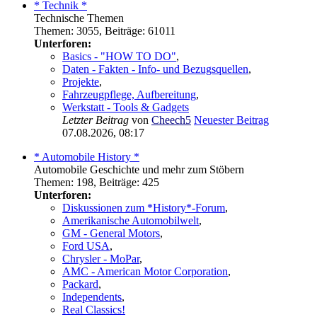
* Technik *
Technische Themen
Themen
:
3055
,
Beiträge
:
61011
Unterforen:
Basics - "HOW TO DO"
,
Daten - Fakten - Info- und Bezugsquellen
,
Projekte
,
Fahrzeugpflege, Aufbereitung
,
Werkstatt - Tools & Gadgets
Letzter Beitrag
von
Cheech5
Neuester Beitrag
07.08.2026, 08:17
* Automobile History *
Automobile Geschichte und mehr zum Stöbern
Themen
:
198
,
Beiträge
:
425
Unterforen:
Diskussionen zum *History*-Forum
,
Amerikanische Automobilwelt
,
GM - General Motors
,
Ford USA
,
Chrysler - MoPar
,
AMC - American Motor Corporation
,
Packard
,
Independents
,
Real Classics!