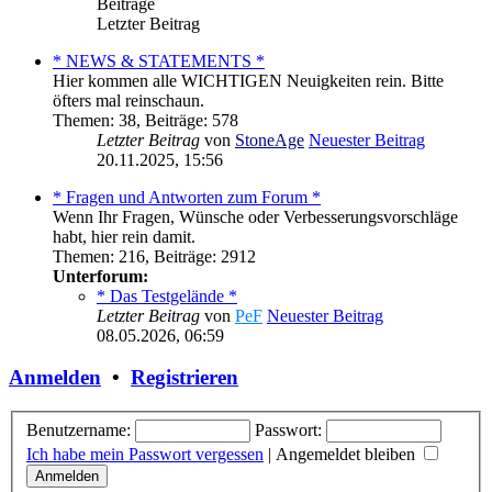
Beiträge
Letzter Beitrag
* NEWS & STATEMENTS *
Hier kommen alle WICHTIGEN Neuigkeiten rein. Bitte
öfters mal reinschaun.
Themen
:
38
,
Beiträge
:
578
Letzter Beitrag
von
StoneAge
Neuester Beitrag
20.11.2025, 15:56
* Fragen und Antworten zum Forum *
Wenn Ihr Fragen, Wünsche oder Verbesserungsvorschläge
habt, hier rein damit.
Themen
:
216
,
Beiträge
:
2912
Unterforum:
* Das Testgelände *
Letzter Beitrag
von
PeF
Neuester Beitrag
08.05.2026, 06:59
Anmelden
•
Registrieren
Benutzername:
Passwort:
Ich habe mein Passwort vergessen
|
Angemeldet bleiben