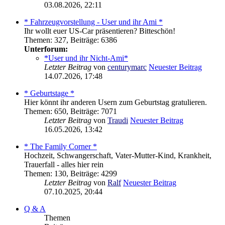
03.08.2026, 22:11
* Fahrzeugvorstellung - User und ihr Ami *
Ihr wollt euer US-Car präsentieren? Bitteschön!
Themen
:
327
,
Beiträge
:
6386
Unterforum:
*User und ihr Nicht-Ami*
Letzter Beitrag
von
centurymarc
Neuester Beitrag
14.07.2026, 17:48
* Geburtstage *
Hier könnt ihr anderen Usern zum Geburtstag gratulieren.
Themen
:
650
,
Beiträge
:
7071
Letzter Beitrag
von
Traudi
Neuester Beitrag
16.05.2026, 13:42
* The Family Corner *
Hochzeit, Schwangerschaft, Vater-Mutter-Kind, Krankheit,
Trauerfall - alles hier rein
Themen
:
130
,
Beiträge
:
4299
Letzter Beitrag
von
Ralf
Neuester Beitrag
07.10.2025, 20:44
Q & A
Themen