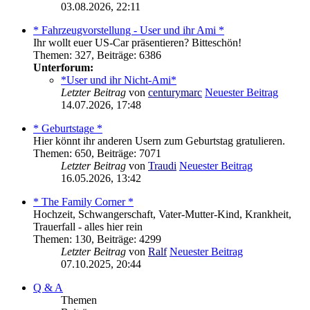
03.08.2026, 22:11
* Fahrzeugvorstellung - User und ihr Ami *
Ihr wollt euer US-Car präsentieren? Bitteschön!
Themen
:
327
,
Beiträge
:
6386
Unterforum:
*User und ihr Nicht-Ami*
Letzter Beitrag
von
centurymarc
Neuester Beitrag
14.07.2026, 17:48
* Geburtstage *
Hier könnt ihr anderen Usern zum Geburtstag gratulieren.
Themen
:
650
,
Beiträge
:
7071
Letzter Beitrag
von
Traudi
Neuester Beitrag
16.05.2026, 13:42
* The Family Corner *
Hochzeit, Schwangerschaft, Vater-Mutter-Kind, Krankheit,
Trauerfall - alles hier rein
Themen
:
130
,
Beiträge
:
4299
Letzter Beitrag
von
Ralf
Neuester Beitrag
07.10.2025, 20:44
Q & A
Themen