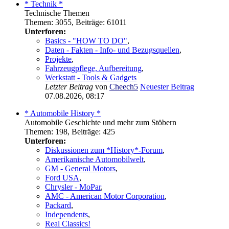
* Technik *
Technische Themen
Themen
:
3055
,
Beiträge
:
61011
Unterforen:
Basics - "HOW TO DO"
,
Daten - Fakten - Info- und Bezugsquellen
,
Projekte
,
Fahrzeugpflege, Aufbereitung
,
Werkstatt - Tools & Gadgets
Letzter Beitrag
von
Cheech5
Neuester Beitrag
07.08.2026, 08:17
* Automobile History *
Automobile Geschichte und mehr zum Stöbern
Themen
:
198
,
Beiträge
:
425
Unterforen:
Diskussionen zum *History*-Forum
,
Amerikanische Automobilwelt
,
GM - General Motors
,
Ford USA
,
Chrysler - MoPar
,
AMC - American Motor Corporation
,
Packard
,
Independents
,
Real Classics!