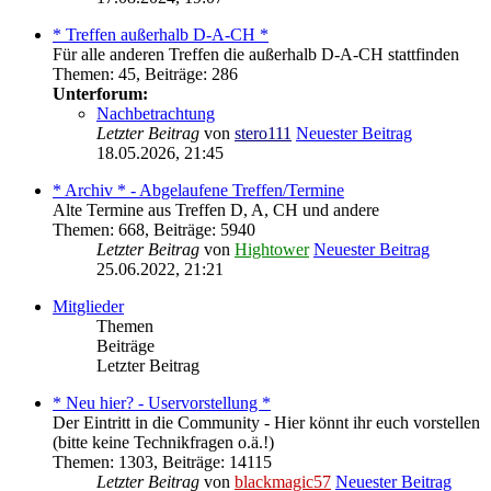
* Treffen außerhalb D-A-CH *
Für alle anderen Treffen die außerhalb D-A-CH stattfinden
Themen
:
45
,
Beiträge
:
286
Unterforum:
Nachbetrachtung
Letzter Beitrag
von
stero111
Neuester Beitrag
18.05.2026, 21:45
* Archiv * - Abgelaufene Treffen/Termine
Alte Termine aus Treffen D, A, CH und andere
Themen
:
668
,
Beiträge
:
5940
Letzter Beitrag
von
Hightower
Neuester Beitrag
25.06.2022, 21:21
Mitglieder
Themen
Beiträge
Letzter Beitrag
* Neu hier? - Uservorstellung *
Der Eintritt in die Community - Hier könnt ihr euch vorstellen
(bitte keine Technikfragen o.ä.!)
Themen
:
1303
,
Beiträge
:
14115
Letzter Beitrag
von
blackmagic57
Neuester Beitrag