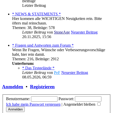
Beiträge
Letzter Beitrag
* NEWS & STATEMENTS *
Hier kommen alle WICHTIGEN Neuigkeiten rein. Bitte
öfters mal reinschaun.
Themen
:
38
,
Beiträge
:
578
Letzter Beitrag
von
StoneAge
Neuester Beitrag
20.11.2025, 15:56
* Fragen und Antworten zum Forum *
Wenn Ihr Fragen, Wünsche oder Verbesserungsvorschläge
habt, hier rein damit.
Themen
:
216
,
Beiträge
:
2912
Unterforum:
* Das Testgelände *
Letzter Beitrag
von
PeF
Neuester Beitrag
08.05.2026, 06:59
Anmelden
•
Registrieren
Benutzername:
Passwort:
Ich habe mein Passwort vergessen
|
Angemeldet bleiben