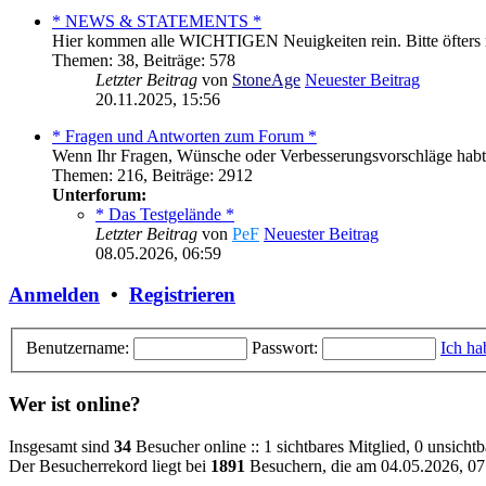
* NEWS & STATEMENTS *
Hier kommen alle WICHTIGEN Neuigkeiten rein. Bitte öfters 
Themen
:
38
,
Beiträge
:
578
Letzter Beitrag
von
StoneAge
Neuester Beitrag
20.11.2025, 15:56
* Fragen und Antworten zum Forum *
Wenn Ihr Fragen, Wünsche oder Verbesserungsvorschläge habt, 
Themen
:
216
,
Beiträge
:
2912
Unterforum:
* Das Testgelände *
Letzter Beitrag
von
PeF
Neuester Beitrag
08.05.2026, 06:59
Anmelden
•
Registrieren
Benutzername:
Passwort:
Ich ha
Wer ist online?
Insgesamt sind
34
Besucher online :: 1 sichtbares Mitglied, 0 unsicht
Der Besucherrekord liegt bei
1891
Besuchern, die am 04.05.2026, 07: