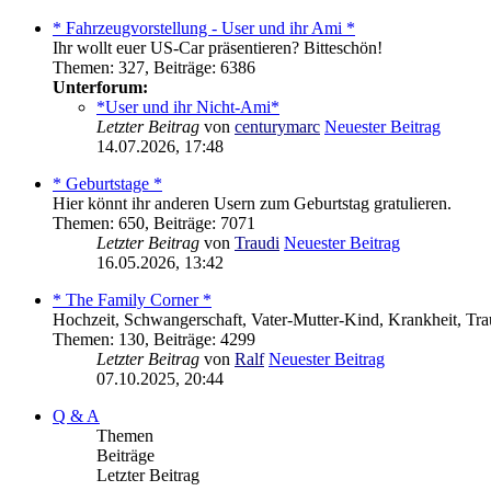
* Fahrzeugvorstellung - User und ihr Ami *
Ihr wollt euer US-Car präsentieren? Bitteschön!
Themen
:
327
,
Beiträge
:
6386
Unterforum:
*User und ihr Nicht-Ami*
Letzter Beitrag
von
centurymarc
Neuester Beitrag
14.07.2026, 17:48
* Geburtstage *
Hier könnt ihr anderen Usern zum Geburtstag gratulieren.
Themen
:
650
,
Beiträge
:
7071
Letzter Beitrag
von
Traudi
Neuester Beitrag
16.05.2026, 13:42
* The Family Corner *
Hochzeit, Schwangerschaft, Vater-Mutter-Kind, Krankheit, Trauer
Themen
:
130
,
Beiträge
:
4299
Letzter Beitrag
von
Ralf
Neuester Beitrag
07.10.2025, 20:44
Q & A
Themen
Beiträge
Letzter Beitrag