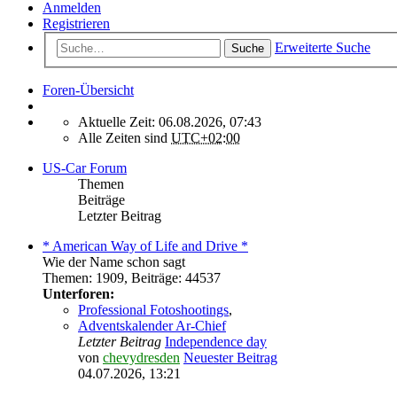
Anmelden
Registrieren
Erweiterte Suche
Suche
Foren-Übersicht
Aktuelle Zeit: 06.08.2026, 07:43
Alle Zeiten sind
UTC+02:00
US-Car Forum
Themen
Beiträge
Letzter Beitrag
* American Way of Life and Drive *
Wie der Name schon sagt
Themen
:
1909
,
Beiträge
:
44537
Unterforen:
Professional Fotoshootings
,
Adventskalender Ar-Chief
Letzter Beitrag
Independence day
von
chevydresden
Neuester Beitrag
04.07.2026, 13:21