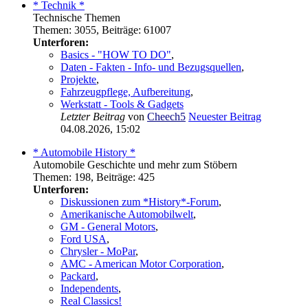
* Technik *
Technische Themen
Themen
:
3055
,
Beiträge
:
61007
Unterforen:
Basics - "HOW TO DO"
,
Daten - Fakten - Info- und Bezugsquellen
,
Projekte
,
Fahrzeugpflege, Aufbereitung
,
Werkstatt - Tools & Gadgets
Letzter Beitrag
von
Cheech5
Neuester Beitrag
04.08.2026, 15:02
* Automobile History *
Automobile Geschichte und mehr zum Stöbern
Themen
:
198
,
Beiträge
:
425
Unterforen:
Diskussionen zum *History*-Forum
,
Amerikanische Automobilwelt
,
GM - General Motors
,
Ford USA
,
Chrysler - MoPar
,
AMC - American Motor Corporation
,
Packard
,
Independents
,
Real Classics!