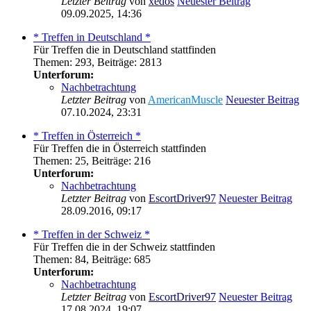
Letzter Beitrag
von
xedos
Neuester Beitrag
09.09.2025, 14:36
* Treffen in Deutschland *
Für Treffen die in Deutschland stattfinden
Themen
:
293
,
Beiträge
:
2813
Unterforum:
Nachbetrachtung
Letzter Beitrag
von
AmericanMuscle
Neuester Beitrag
07.10.2024, 23:31
* Treffen in Österreich *
Für Treffen die in Österreich stattfinden
Themen
:
25
,
Beiträge
:
216
Unterforum:
Nachbetrachtung
Letzter Beitrag
von
EscortDriver97
Neuester Beitrag
28.09.2016, 09:17
* Treffen in der Schweiz *
Für Treffen die in der Schweiz stattfinden
Themen
:
84
,
Beiträge
:
685
Unterforum:
Nachbetrachtung
Letzter Beitrag
von
EscortDriver97
Neuester Beitrag
17.08.2024, 19:07