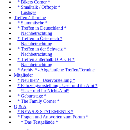
* Bikers Corner *
* Smalltalk / Offtopic *
Lustiges
Treffen / Termine
* Stammtische *
* Treffen in Deutschland *
Nachbetrachtung
* Treffen in Österreich *
Nachbetrachtung
* Treffen in der Schweiz *
Nachbetrachtung
* Treffen außerhalb D-A-CH *
Nachbetrachtung
* Archiv * - Abgelaufene Treffen/Termine
Mitglieder
* Neu hier? - Uservorstellung *
* Fahrzeugvorstellung - User und ihr Ami *
*User und ihr Nicht-Ami*
* Geburtstage *
* The Family Corner *
Q & A
* NEWS & STATEMENTS *
* Fragen und Antworten zum Forum *
* Das Testgelände *