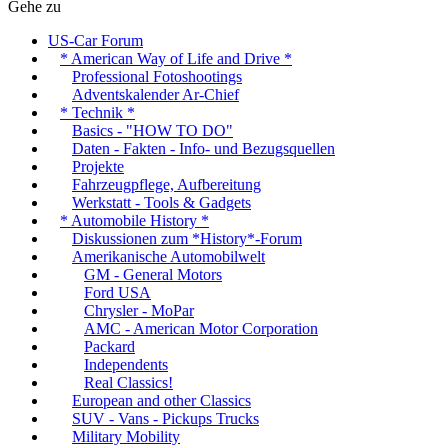
Gehe zu
US-Car Forum
* American Way of Life and Drive *
Professional Fotoshootings
Adventskalender Ar-Chief
* Technik *
Basics - "HOW TO DO"
Daten - Fakten - Info- und Bezugsquellen
Projekte
Fahrzeugpflege, Aufbereitung
Werkstatt - Tools & Gadgets
* Automobile History *
Diskussionen zum *History*-Forum
Amerikanische Automobilwelt
GM - General Motors
Ford USA
Chrysler - MoPar
AMC - American Motor Corporation
Packard
Independents
Real Classics!
European and other Classics
SUV - Vans - Pickups Trucks
Military Mobility