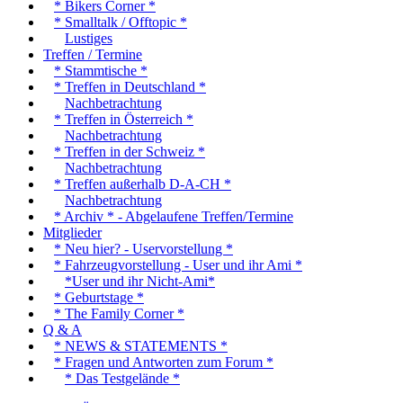
* Bikers Corner *
* Smalltalk / Offtopic *
Lustiges
Treffen / Termine
* Stammtische *
* Treffen in Deutschland *
Nachbetrachtung
* Treffen in Österreich *
Nachbetrachtung
* Treffen in der Schweiz *
Nachbetrachtung
* Treffen außerhalb D-A-CH *
Nachbetrachtung
* Archiv * - Abgelaufene Treffen/Termine
Mitglieder
* Neu hier? - Uservorstellung *
* Fahrzeugvorstellung - User und ihr Ami *
*User und ihr Nicht-Ami*
* Geburtstage *
* The Family Corner *
Q & A
* NEWS & STATEMENTS *
* Fragen und Antworten zum Forum *
* Das Testgelände *