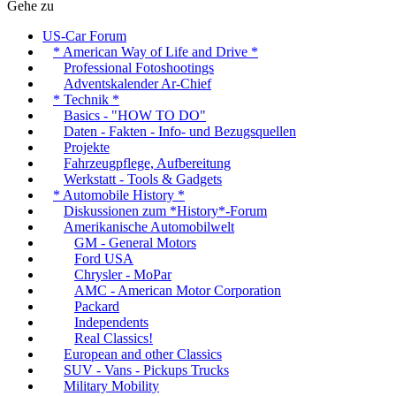
Gehe zu
US-Car Forum
* American Way of Life and Drive *
Professional Fotoshootings
Adventskalender Ar-Chief
* Technik *
Basics - "HOW TO DO"
Daten - Fakten - Info- und Bezugsquellen
Projekte
Fahrzeugpflege, Aufbereitung
Werkstatt - Tools & Gadgets
* Automobile History *
Diskussionen zum *History*-Forum
Amerikanische Automobilwelt
GM - General Motors
Ford USA
Chrysler - MoPar
AMC - American Motor Corporation
Packard
Independents
Real Classics!
European and other Classics
SUV - Vans - Pickups Trucks
Military Mobility