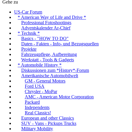
Gehe zu
US-Car Forum
* American Way of Life and Drive *
Professional Fotoshootings
Adventskalender Ar-Chief
* Technik *
Basics - "HOW TO DO"
Daten - Fakten - Info- und Bezugsquellen
Projekte
Fahrzeugpflege, Aufbereitung
Werkstatt - Tools & Gadgets
* Automobile History *
Diskussionen zum *History*-Forum
Amerikanische Automobilwelt
GM - General Motors
Ford USA
Chrysler - MoPar
AMC - American Motor Corporation
Packard
Independents
Real Classics!
European and other Classics
SUV - Vans - Pickups Trucks
Military Mobility