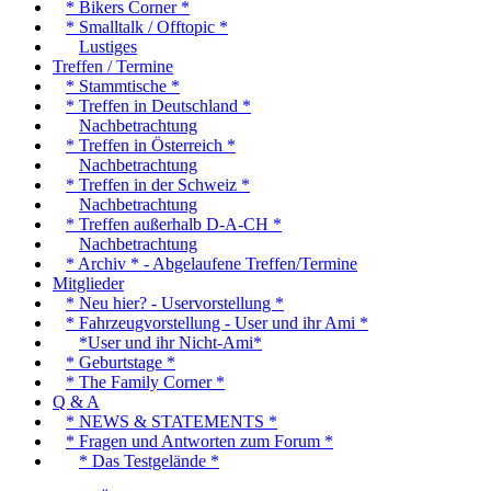
* Bikers Corner *
* Smalltalk / Offtopic *
Lustiges
Treffen / Termine
* Stammtische *
* Treffen in Deutschland *
Nachbetrachtung
* Treffen in Österreich *
Nachbetrachtung
* Treffen in der Schweiz *
Nachbetrachtung
* Treffen außerhalb D-A-CH *
Nachbetrachtung
* Archiv * - Abgelaufene Treffen/Termine
Mitglieder
* Neu hier? - Uservorstellung *
* Fahrzeugvorstellung - User und ihr Ami *
*User und ihr Nicht-Ami*
* Geburtstage *
* The Family Corner *
Q & A
* NEWS & STATEMENTS *
* Fragen und Antworten zum Forum *
* Das Testgelände *