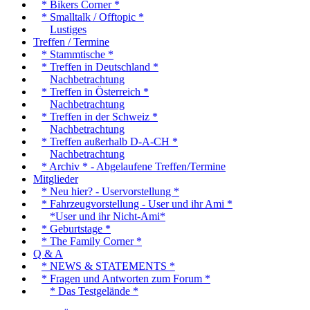
* Bikers Corner *
* Smalltalk / Offtopic *
Lustiges
Treffen / Termine
* Stammtische *
* Treffen in Deutschland *
Nachbetrachtung
* Treffen in Österreich *
Nachbetrachtung
* Treffen in der Schweiz *
Nachbetrachtung
* Treffen außerhalb D-A-CH *
Nachbetrachtung
* Archiv * - Abgelaufene Treffen/Termine
Mitglieder
* Neu hier? - Uservorstellung *
* Fahrzeugvorstellung - User und ihr Ami *
*User und ihr Nicht-Ami*
* Geburtstage *
* The Family Corner *
Q & A
* NEWS & STATEMENTS *
* Fragen und Antworten zum Forum *
* Das Testgelände *