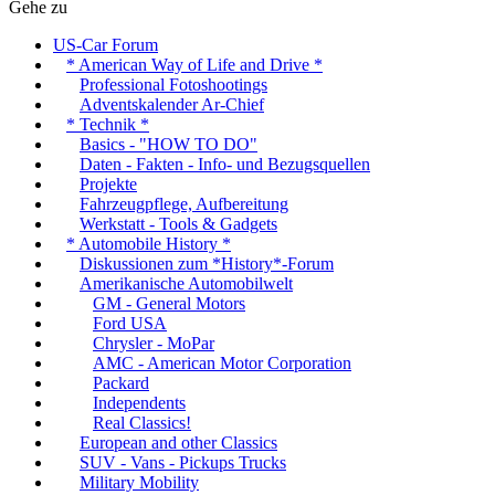
Gehe zu
US-Car Forum
* American Way of Life and Drive *
Professional Fotoshootings
Adventskalender Ar-Chief
* Technik *
Basics - "HOW TO DO"
Daten - Fakten - Info- und Bezugsquellen
Projekte
Fahrzeugpflege, Aufbereitung
Werkstatt - Tools & Gadgets
* Automobile History *
Diskussionen zum *History*-Forum
Amerikanische Automobilwelt
GM - General Motors
Ford USA
Chrysler - MoPar
AMC - American Motor Corporation
Packard
Independents
Real Classics!
European and other Classics
SUV - Vans - Pickups Trucks
Military Mobility