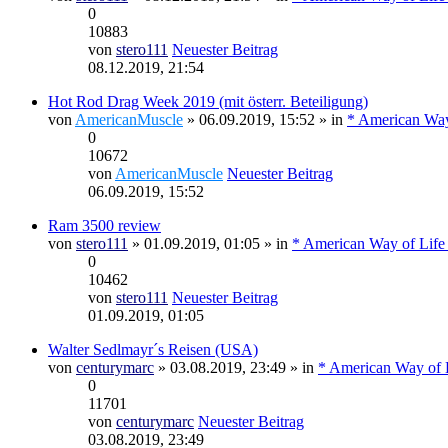
0
10883
von
stero111
Neuester Beitrag
08.12.2019, 21:54
Hot Rod Drag Week 2019 (mit österr. Beteiligung)
von
AmericanMuscle
» 06.09.2019, 15:52 » in
* American Way
0
10672
von
AmericanMuscle
Neuester Beitrag
06.09.2019, 15:52
Ram 3500 review
von
stero111
» 01.09.2019, 01:05 » in
* American Way of Life
0
10462
von
stero111
Neuester Beitrag
01.09.2019, 01:05
Walter Sedlmayr´s Reisen (USA)
von
centurymarc
» 03.08.2019, 23:49 » in
* American Way of L
0
11701
von
centurymarc
Neuester Beitrag
03.08.2019, 23:49