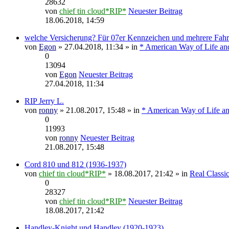
28632
von
chief tin cloud*RIP*
Neuester Beitrag
18.06.2018, 14:59
welche Versicherung? Für 07er Kennzeichen und mehrere Fah
von
Egon
» 27.04.2018, 11:34 » in
* American Way of Life an
0
13094
von
Egon
Neuester Beitrag
27.04.2018, 11:34
RIP Jerry L.
von
ronny
» 21.08.2017, 15:48 » in
* American Way of Life an
0
11993
von
ronny
Neuester Beitrag
21.08.2017, 15:48
Cord 810 und 812 (1936-1937)
von
chief tin cloud*RIP*
» 18.08.2017, 21:42 » in
Real Classic
0
28327
von
chief tin cloud*RIP*
Neuester Beitrag
18.08.2017, 21:42
Handley-Knight und Handley (1920-1923)