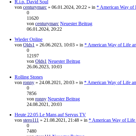
R.i.p. David Soul
von
centurymarc
» 06.01.2024, 20:22 » in
* American Way of L
0
11620
von
centurymarc
Neuester Beitrag
06.01.2024, 20:22
Wieder Online
von
Olds1
» 26.06.2023, 10:03 » in
* American Way of Life a
0
12197
von
Olds1
Neuester Beitrag
26.06.2023, 10:03
Rolling Stones
von
ronny
» 24.08.2021, 20:03 » in
* American Way of Life an
0
7856
von
ronny
Neuester Beitrag
24.08.2021, 20:03
Heute 22:05 Le Mans auf Servus TV
von
stero111
» 21.08.2021, 21:48 » in
* American Way of Life
0
7480