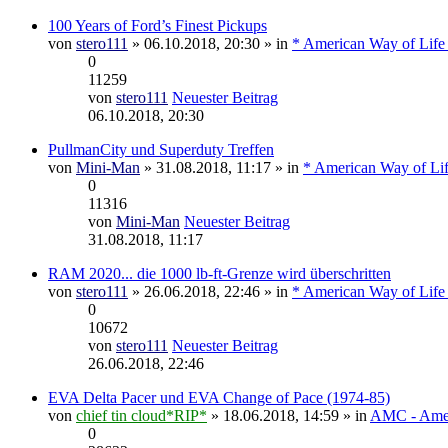
100 Years of Ford’s Finest Pickups
von
stero111
» 06.10.2018, 20:30 » in
* American Way of Life
0
11259
von
stero111
Neuester Beitrag
06.10.2018, 20:30
PullmanCity und Superduty Treffen
von
Mini-Man
» 31.08.2018, 11:17 » in
* American Way of Lif
0
11316
von
Mini-Man
Neuester Beitrag
31.08.2018, 11:17
RAM 2020... die 1000 lb-ft-Grenze wird überschritten
von
stero111
» 26.06.2018, 22:46 » in
* American Way of Life
0
10672
von
stero111
Neuester Beitrag
26.06.2018, 22:46
EVA Delta Pacer und EVA Change of Pace (1974-85)
von
chief tin cloud*RIP*
» 18.06.2018, 14:59 » in
AMC - Amer
0