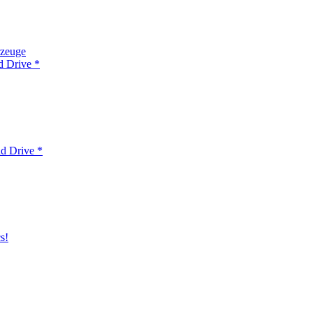
rzeuge
d Drive *
d Drive *
s!