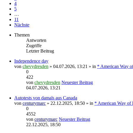
4
5
…
11
Nächste
Themen
Antworten
Zugriffe
Letzter Beitrag
Independence day
von
chevydresden
» 04.07.2026, 13:21 » in
* American Way of
0
422
von
chevydresden
Neuester Beitrag
04.07.2026, 13:21
Autotests von damals aus Canada
von
centurymarc
» 22.12.2025, 18:50 » in
* American Way of L
0
4552
von
centurymarc
Neuester Beitrag
22.12.2025, 18:50