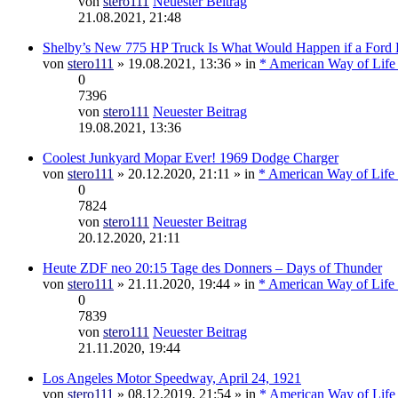
von
stero111
Neuester Beitrag
21.08.2021, 21:48
Shelby’s New 775 HP Truck Is What Would Happen if a Ford
von
stero111
» 19.08.2021, 13:36 » in
* American Way of Life
0
7396
von
stero111
Neuester Beitrag
19.08.2021, 13:36
Coolest Junkyard Mopar Ever! 1969 Dodge Charger
von
stero111
» 20.12.2020, 21:11 » in
* American Way of Life 
0
7824
von
stero111
Neuester Beitrag
20.12.2020, 21:11
Heute ZDF neo 20:15 Tage des Donners – Days of Thunder
von
stero111
» 21.11.2020, 19:44 » in
* American Way of Life 
0
7839
von
stero111
Neuester Beitrag
21.11.2020, 19:44
Los Angeles Motor Speedway, April 24, 1921
von
stero111
» 08.12.2019, 21:54 » in
* American Way of Life