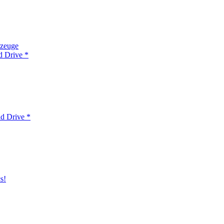
rzeuge
d Drive *
d Drive *
s!