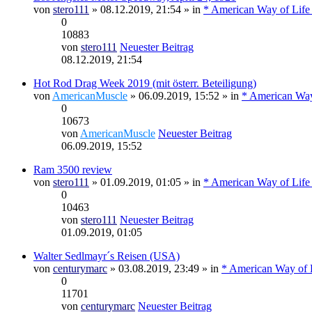
von
stero111
» 08.12.2019, 21:54 » in
* American Way of Life
0
10883
von
stero111
Neuester Beitrag
08.12.2019, 21:54
Hot Rod Drag Week 2019 (mit österr. Beteiligung)
von
AmericanMuscle
» 06.09.2019, 15:52 » in
* American Way
0
10673
von
AmericanMuscle
Neuester Beitrag
06.09.2019, 15:52
Ram 3500 review
von
stero111
» 01.09.2019, 01:05 » in
* American Way of Life
0
10463
von
stero111
Neuester Beitrag
01.09.2019, 01:05
Walter Sedlmayr´s Reisen (USA)
von
centurymarc
» 03.08.2019, 23:49 » in
* American Way of L
0
11701
von
centurymarc
Neuester Beitrag