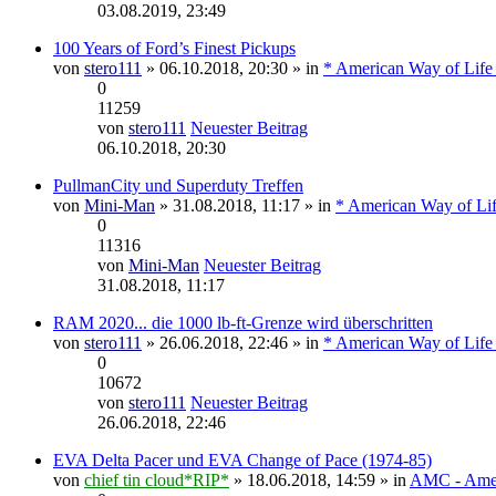
03.08.2019, 23:49
100 Years of Ford’s Finest Pickups
von
stero111
» 06.10.2018, 20:30 » in
* American Way of Life
0
11259
von
stero111
Neuester Beitrag
06.10.2018, 20:30
PullmanCity und Superduty Treffen
von
Mini-Man
» 31.08.2018, 11:17 » in
* American Way of Lif
0
11316
von
Mini-Man
Neuester Beitrag
31.08.2018, 11:17
RAM 2020... die 1000 lb-ft-Grenze wird überschritten
von
stero111
» 26.06.2018, 22:46 » in
* American Way of Life
0
10672
von
stero111
Neuester Beitrag
26.06.2018, 22:46
EVA Delta Pacer und EVA Change of Pace (1974-85)
von
chief tin cloud*RIP*
» 18.06.2018, 14:59 » in
AMC - Amer