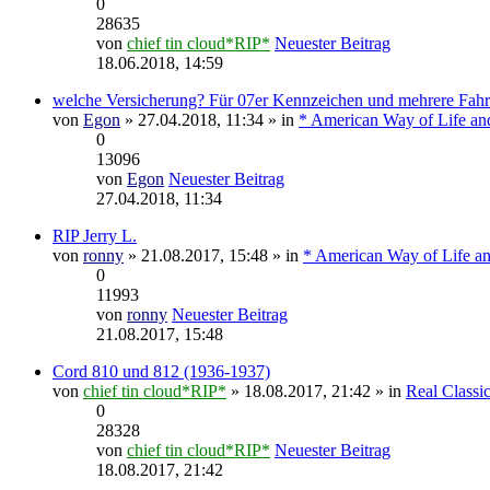
0
28635
von
chief tin cloud*RIP*
Neuester Beitrag
18.06.2018, 14:59
welche Versicherung? Für 07er Kennzeichen und mehrere Fah
von
Egon
» 27.04.2018, 11:34 » in
* American Way of Life an
0
13096
von
Egon
Neuester Beitrag
27.04.2018, 11:34
RIP Jerry L.
von
ronny
» 21.08.2017, 15:48 » in
* American Way of Life an
0
11993
von
ronny
Neuester Beitrag
21.08.2017, 15:48
Cord 810 und 812 (1936-1937)
von
chief tin cloud*RIP*
» 18.08.2017, 21:42 » in
Real Classic
0
28328
von
chief tin cloud*RIP*
Neuester Beitrag
18.08.2017, 21:42