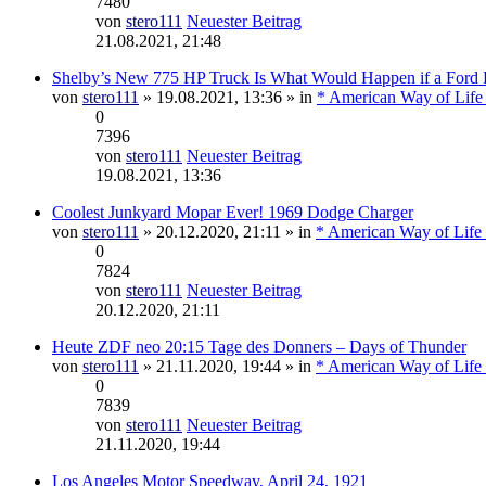
7480
von
stero111
Neuester Beitrag
21.08.2021, 21:48
Shelby’s New 775 HP Truck Is What Would Happen if a Ford
von
stero111
» 19.08.2021, 13:36 » in
* American Way of Life
0
7396
von
stero111
Neuester Beitrag
19.08.2021, 13:36
Coolest Junkyard Mopar Ever! 1969 Dodge Charger
von
stero111
» 20.12.2020, 21:11 » in
* American Way of Life 
0
7824
von
stero111
Neuester Beitrag
20.12.2020, 21:11
Heute ZDF neo 20:15 Tage des Donners – Days of Thunder
von
stero111
» 21.11.2020, 19:44 » in
* American Way of Life 
0
7839
von
stero111
Neuester Beitrag
21.11.2020, 19:44
Los Angeles Motor Speedway, April 24, 1921