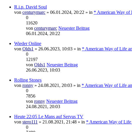
R.i.p. David Soul
von
centurymarc
» 06.01.2024, 20:22 » in
* American Way of L
0
11620
von
centurymarc
Neuester Beitrag
06.01.2024, 20:22
Wieder Online
von
Olds1
» 26.06.2023, 10:03 » in
* American Way of Life a
0
12197
von
Olds1
Neuester Beitrag
26.06.2023, 10:03
Rolling Stones
von
ronny
» 24.08.2021, 20:03 » in
* American Way of Life an
0
7856
von
ronny
Neuester Beitrag
24.08.2021, 20:03
Heute 22:05 Le Mans auf Servus TV
von
stero111
» 21.08.2021, 21:48 » in
* American Way of Life
0