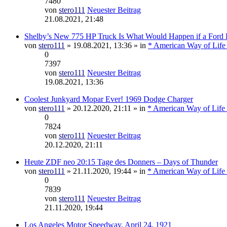
7480
von
stero111
Neuester Beitrag
21.08.2021, 21:48
Shelby’s New 775 HP Truck Is What Would Happen if a Ford
von
stero111
» 19.08.2021, 13:36 » in
* American Way of Life
0
7397
von
stero111
Neuester Beitrag
19.08.2021, 13:36
Coolest Junkyard Mopar Ever! 1969 Dodge Charger
von
stero111
» 20.12.2020, 21:11 » in
* American Way of Life 
0
7824
von
stero111
Neuester Beitrag
20.12.2020, 21:11
Heute ZDF neo 20:15 Tage des Donners – Days of Thunder
von
stero111
» 21.11.2020, 19:44 » in
* American Way of Life 
0
7839
von
stero111
Neuester Beitrag
21.11.2020, 19:44
Los Angeles Motor Speedway, April 24, 1921