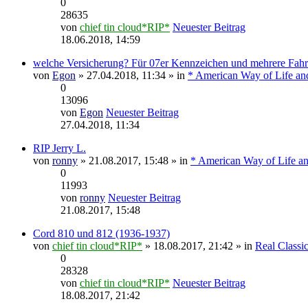
0
28635
von
chief tin cloud*RIP*
Neuester Beitrag
18.06.2018, 14:59
welche Versicherung? Für 07er Kennzeichen und mehrere Fah
von
Egon
» 27.04.2018, 11:34 » in
* American Way of Life an
0
13096
von
Egon
Neuester Beitrag
27.04.2018, 11:34
RIP Jerry L.
von
ronny
» 21.08.2017, 15:48 » in
* American Way of Life an
0
11993
von
ronny
Neuester Beitrag
21.08.2017, 15:48
Cord 810 und 812 (1936-1937)
von
chief tin cloud*RIP*
» 18.08.2017, 21:42 » in
Real Classic
0
28328
von
chief tin cloud*RIP*
Neuester Beitrag
18.08.2017, 21:42