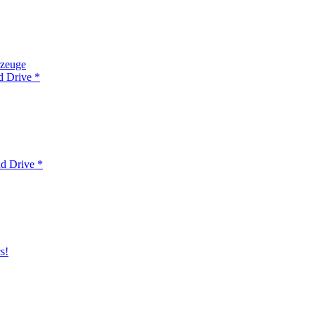
rzeuge
d Drive *
d Drive *
s!