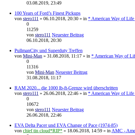
03.08.2019, 23:49
100 Years of Ford’s Finest Pickups
von
stero111
» 06.10.2018, 20:30 » in
* American Way of Life
0
11259
von
stero111
Neuester Beitrag
06.10.2018, 20:30
PullmanCity und Superduty Treffen
von
Mini-Man
» 31.08.2018, 11:17 » in
* American Way of Lif
0
11316
von
Mini-Man
Neuester Beitrag
31.08.2018, 11:17
RAM 2020... die 1000 lb-ft-Grenze wird überschritten
von
stero111
» 26.06.2018, 22:46 » in
* American Way of Life
0
10672
von
stero111
Neuester Beitrag
26.06.2018, 22:46
EVA Delta Pacer und EVA Change of Pace (1974-85)
von
chief tin cloud*RIP*
» 18.06.2018, 14:59 » in
AMC - Amer