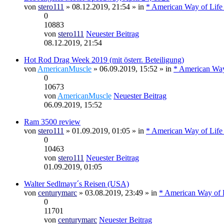
von
stero111
» 08.12.2019, 21:54 » in
* American Way of Life
0
10883
von
stero111
Neuester Beitrag
08.12.2019, 21:54
Hot Rod Drag Week 2019 (mit österr. Beteiligung)
von
AmericanMuscle
» 06.09.2019, 15:52 » in
* American Way
0
10673
von
AmericanMuscle
Neuester Beitrag
06.09.2019, 15:52
Ram 3500 review
von
stero111
» 01.09.2019, 01:05 » in
* American Way of Life
0
10463
von
stero111
Neuester Beitrag
01.09.2019, 01:05
Walter Sedlmayr´s Reisen (USA)
von
centurymarc
» 03.08.2019, 23:49 » in
* American Way of L
0
11701
von
centurymarc
Neuester Beitrag