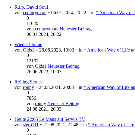
R.i.p. David Soul
von
centurymarc
» 06.01.2024, 20:22 » in
* American Way of L
0
11620
von
centurymarc
Neuester Beitrag
06.01.2024, 20:22
Wieder Online
von
Olds1
» 26.06.2023, 10:03 » in
* American Way of Life a
0
12197
von
Olds1
Neuester Beitrag
26.06.2023, 10:03
Rolling Stones
von
ronny
» 24.08.2021, 20:03 » in
* American Way of Life an
0
7856
von
ronny
Neuester Beitrag
24.08.2021, 20:03
Heute 22:05 Le Mans auf Servus TV
von
stero111
» 21.08.2021, 21:48 » in
* American Way of Life
0