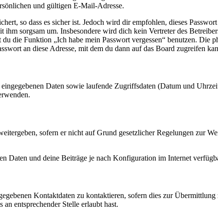
sönlichen und gültigen E-Mail-Adresse.
ert, so dass es sicher ist. Jedoch wird dir empfohlen, dieses Passwor
it ihm sorgsam um. Insbesondere wird dich kein Vertreter des Betreibe
nst du die Funktion „Ich habe mein Passwort vergessen“ benutzen. Di
asswort an diese Adresse, mit dem du dann auf das Board zugreifen kan
ng eingegebenen Daten sowie laufende Zugriffsdaten (Datum und Uhrze
verwenden.
eitergeben, sofern er nicht auf Grund gesetzlicher Regelungen zur Wei
en Daten und deine Beiträge je nach Konfiguration im Internet verfüg
ngegebenen Kontaktdaten zu kontaktieren, sofern dies zur Übermittlung z
 an entsprechender Stelle erlaubt hast.