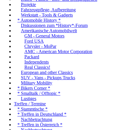
Projekte
Fahrzeugpflege, Aufbereitung
Werkstatt - Tools & Gadgets
* Automobile History *
Diskussionen zum *History*-Forum
Amerikanische Automobilwelt
GM - General Motors
Ford USA
Chrysler - MoPar
AMC - American Motor Corporation
Packard
Independents
Real Classics!
European and other Classics
SUV - Vans - Pickups Trucks
Military Mobility
* Bikers Corner *
* Smalltalk / Offtopic *
Lustiges
Treffen / Termine
* Stammtische *
* Treffen in Deutschland *
Nachbetrachtung
* Treffen in Österreich *
Nachbetrachtung