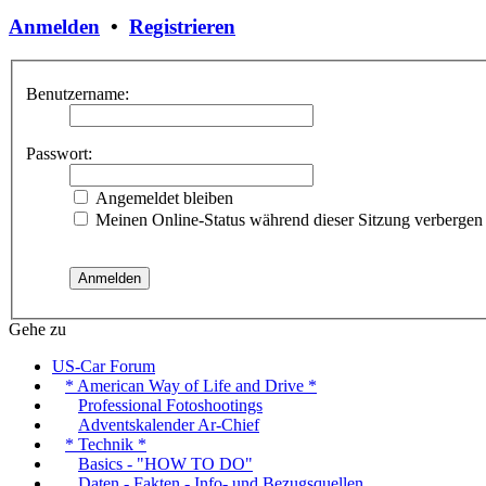
Anmelden
•
Registrieren
Benutzername:
Passwort:
Angemeldet bleiben
Meinen Online-Status während dieser Sitzung verbergen
Gehe zu
US-Car Forum
* American Way of Life and Drive *
Professional Fotoshootings
Adventskalender Ar-Chief
* Technik *
Basics - "HOW TO DO"
Daten - Fakten - Info- und Bezugsquellen