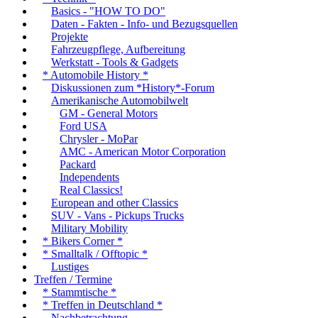
Basics - "HOW TO DO"
Daten - Fakten - Info- und Bezugsquellen
Projekte
Fahrzeugpflege, Aufbereitung
Werkstatt - Tools & Gadgets
* Automobile History *
Diskussionen zum *History*-Forum
Amerikanische Automobilwelt
GM - General Motors
Ford USA
Chrysler - MoPar
AMC - American Motor Corporation
Packard
Independents
Real Classics!
European and other Classics
SUV - Vans - Pickups Trucks
Military Mobility
* Bikers Corner *
* Smalltalk / Offtopic *
Lustiges
Treffen / Termine
* Stammtische *
* Treffen in Deutschland *
Nachbetrachtung