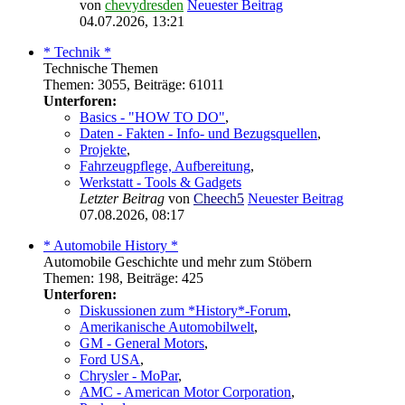
von
chevydresden
Neuester Beitrag
04.07.2026, 13:21
* Technik *
Technische Themen
Themen
:
3055
,
Beiträge
:
61011
Unterforen:
Basics - "HOW TO DO"
,
Daten - Fakten - Info- und Bezugsquellen
,
Projekte
,
Fahrzeugpflege, Aufbereitung
,
Werkstatt - Tools & Gadgets
Letzter Beitrag
von
Cheech5
Neuester Beitrag
07.08.2026, 08:17
* Automobile History *
Automobile Geschichte und mehr zum Stöbern
Themen
:
198
,
Beiträge
:
425
Unterforen:
Diskussionen zum *History*-Forum
,
Amerikanische Automobilwelt
,
GM - General Motors
,
Ford USA
,
Chrysler - MoPar
,
AMC - American Motor Corporation
,