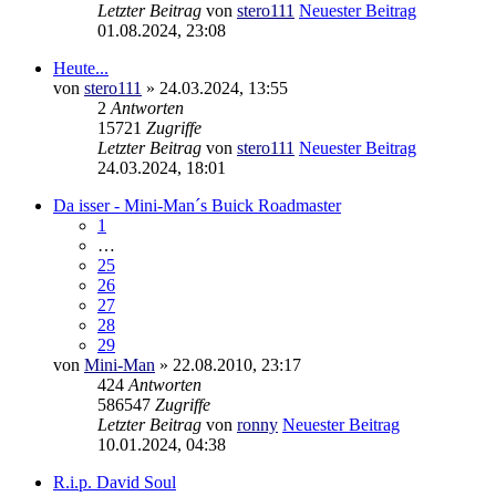
Letzter Beitrag
von
stero111
Neuester Beitrag
01.08.2024, 23:08
Heute...
von
stero111
» 24.03.2024, 13:55
2
Antworten
15721
Zugriffe
Letzter Beitrag
von
stero111
Neuester Beitrag
24.03.2024, 18:01
Da isser - Mini-Man´s Buick Roadmaster
1
…
25
26
27
28
29
von
Mini-Man
» 22.08.2010, 23:17
424
Antworten
586547
Zugriffe
Letzter Beitrag
von
ronny
Neuester Beitrag
10.01.2024, 04:38
R.i.p. David Soul