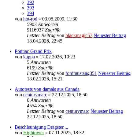
392
393
394
von
hot-rod
» 03.05.2009, 11:30
5903
Antworten
9116937
Zugriffe
Letzter Beitrag
von
blackmagic57
Neuester Beitrag
18.04.2026, 22:45
Pontiac Grand Prix
von
kappa
» 17.02.2026, 10:23
5
Antworten
6199
Zugriffe
Letzter Beitrag
von
fordmustang351
Neuester Beitrag
18.02.2026, 15:21
Autotests von damals aus Canada
von
centurymarc
» 22.12.2025, 18:50
0
Antworten
4554
Zugriffe
Letzter Beitrag
von
centurymarc
Neuester Beitrag
22.12.2025, 18:50
Beschleunigung Dragster....
von
Hightower
» 07.11.2025, 18:32