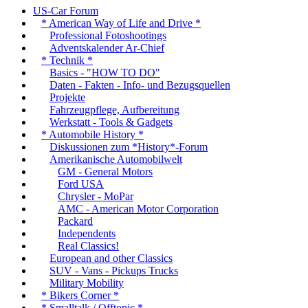
US-Car Forum
* American Way of Life and Drive *
Professional Fotoshootings
Adventskalender Ar-Chief
* Technik *
Basics - "HOW TO DO"
Daten - Fakten - Info- und Bezugsquellen
Projekte
Fahrzeugpflege, Aufbereitung
Werkstatt - Tools & Gadgets
* Automobile History *
Diskussionen zum *History*-Forum
Amerikanische Automobilwelt
GM - General Motors
Ford USA
Chrysler - MoPar
AMC - American Motor Corporation
Packard
Independents
Real Classics!
European and other Classics
SUV - Vans - Pickups Trucks
Military Mobility
* Bikers Corner *
* Smalltalk / Offtopic *