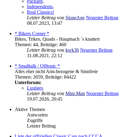
Packard
,
Independents
,
Real Classics!
Letzter Beitrag
von
StoneAge
Neuester Beitrag
08.07.2023, 13:47
* Bikers Corner *
Bikes, Trikes, Quads - Hauptsach ´s knattert
Themen
:
44
,
Beiträge
:
460
Letzter Beitrag
von
kwk36
Neuester Beitrag
31.08.2021, 22:12
* Smalltalk / Offtopic *
Alles eher nicht Ami-bezogene & Sinnfreie
Themen
:
2659
,
Beiträge
:
84422
Unterforum:
Lustiges
Letzter Beitrag
von
Mini-Man
Neuester Beitrag
19.07.2026, 20:45
Aktive Themen
Antworten
Zugriffe
Letzter Beitrag
Liste der offiziellen Classic Cars nach CCCA