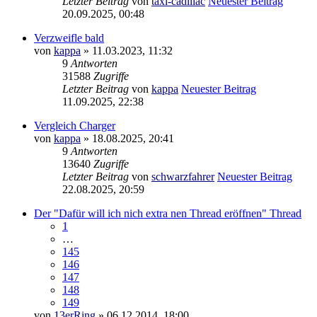
Letzter Beitrag
von
taxi-cadillac
Neuester Beitrag
20.09.2025, 00:48
Verzweifle bald
von
kappa
» 11.03.2023, 11:32
9
Antworten
31588
Zugriffe
Letzter Beitrag
von
kappa
Neuester Beitrag
11.09.2025, 22:38
Vergleich Charger
von
kappa
» 18.08.2025, 20:41
9
Antworten
13640
Zugriffe
Letzter Beitrag
von
schwarzfahrer
Neuester Beitrag
22.08.2025, 20:59
Der "Dafür will ich nich extra nen Thread eröffnen" Thread
1
…
145
146
147
148
149
von
13erRing
» 06.12.2014, 18:00