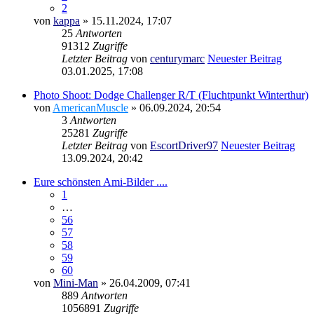
2
von
kappa
» 15.11.2024, 17:07
25
Antworten
91312
Zugriffe
Letzter Beitrag
von
centurymarc
Neuester Beitrag
03.01.2025, 17:08
Photo Shoot: Dodge Challenger R/T (Fluchtpunkt Winterthur)
von
AmericanMuscle
» 06.09.2024, 20:54
3
Antworten
25281
Zugriffe
Letzter Beitrag
von
EscortDriver97
Neuester Beitrag
13.09.2024, 20:42
Eure schönsten Ami-Bilder ....
1
…
56
57
58
59
60
von
Mini-Man
» 26.04.2009, 07:41
889
Antworten
1056891
Zugriffe