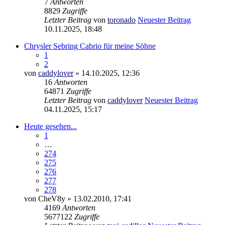
7
Antworten
8829
Zugriffe
Letzter Beitrag
von
toronado
Neuester Beitrag
10.11.2025, 18:48
Chrysler Sebring Cabrio für meine Söhne
1
2
von
caddylover
» 14.10.2025, 12:36
16
Antworten
64871
Zugriffe
Letzter Beitrag
von
caddylover
Neuester Beitrag
04.11.2025, 15:17
Heute gesehen...
1
…
274
275
276
277
278
von
CheV8y
» 13.02.2010, 17:41
4169
Antworten
5677122
Zugriffe