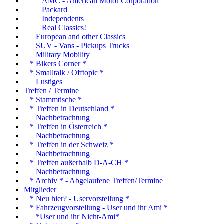
AMC - American Motor Corporation
Packard
Independents
Real Classics!
European and other Classics
SUV - Vans - Pickups Trucks
Military Mobility
* Bikers Corner *
* Smalltalk / Offtopic *
Lustiges
Treffen / Termine
* Stammtische *
* Treffen in Deutschland *
Nachbetrachtung
* Treffen in Österreich *
Nachbetrachtung
* Treffen in der Schweiz *
Nachbetrachtung
* Treffen außerhalb D-A-CH *
Nachbetrachtung
* Archiv * - Abgelaufene Treffen/Termine
Mitglieder
* Neu hier? - Uservorstellung *
* Fahrzeugvorstellung - User und ihr Ami *
*User und ihr Nicht-Ami*