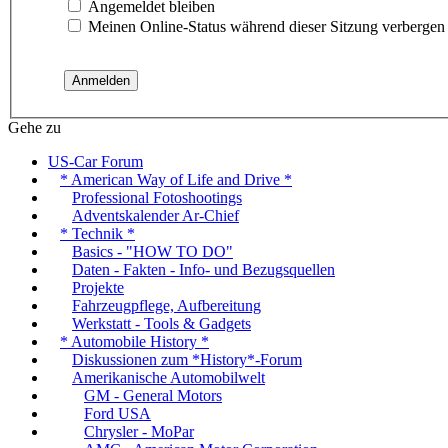
Angemeldet bleiben
Meinen Online-Status während dieser Sitzung verbergen
Gehe zu
US-Car Forum
* American Way of Life and Drive *
Professional Fotoshootings
Adventskalender Ar-Chief
* Technik *
Basics - "HOW TO DO"
Daten - Fakten - Info- und Bezugsquellen
Projekte
Fahrzeugpflege, Aufbereitung
Werkstatt - Tools & Gadgets
* Automobile History *
Diskussionen zum *History*-Forum
Amerikanische Automobilwelt
GM - General Motors
Ford USA
Chrysler - MoPar