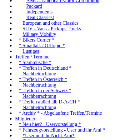
AMC - American Motor Corporation
Packard
Independents
Real Classics!
European and other Classics
SUV - Vans - Pickups Trucks
Military Mobility
* Bikers Corner *
* Smalltalk / Offtopic *
Lustiges
Treffen / Termine
* Stammtische *
* Treffen in Deutschland *
Nachbetrachtung
* Treffen in Österreich *
Nachbetrachtung
* Treffen in der Schweiz *
Nachbetrachtung
* Treffen außerhalb D-A-CH *
Nachbetrachtung
* Archiv * - Abgelaufene Treffen/Termine
Mitglieder
* Neu hier? - Uservorstellung *
* Fahrzeugvorstellung - User und ihr Ami *
*User und ihr Nicht-Ami*