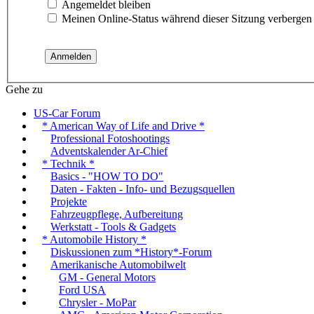
Angemeldet bleiben
Meinen Online-Status während dieser Sitzung verbergen
Gehe zu
US-Car Forum
* American Way of Life and Drive *
Professional Fotoshootings
Adventskalender Ar-Chief
* Technik *
Basics - "HOW TO DO"
Daten - Fakten - Info- und Bezugsquellen
Projekte
Fahrzeugpflege, Aufbereitung
Werkstatt - Tools & Gadgets
* Automobile History *
Diskussionen zum *History*-Forum
Amerikanische Automobilwelt
GM - General Motors
Ford USA
Chrysler - MoPar