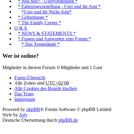
* Neu hier? - Uservorstellung *
* Fahrzeugvorstellung - User und ihr Ami *
*User und ihr Nicht-Ami*
* Geburtstage *
* The Family Corner *
Q & A
* NEWS & STATEMENTS *
* Fragen und Antworten zum Forum *
* Das Testgelände *
Wer ist online?
Mitglieder in diesem Forum: 0 Mitglieder und 1 Gast
Foren-Übersicht
Alle Zeiten sind
UTC+02:00
Alle Cookies des Boards löschen
Das Team
Impressum
Powered by
phpBB
® Forum Software © phpBB Limited
Style by
Arty
Deutsche Übersetzung durch
phpBB.de