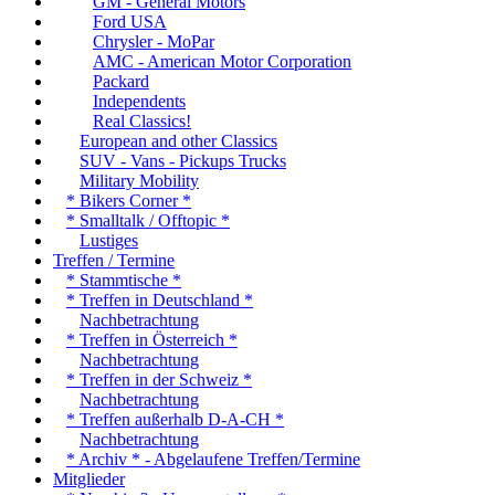
GM - General Motors
Ford USA
Chrysler - MoPar
AMC - American Motor Corporation
Packard
Independents
Real Classics!
European and other Classics
SUV - Vans - Pickups Trucks
Military Mobility
* Bikers Corner *
* Smalltalk / Offtopic *
Lustiges
Treffen / Termine
* Stammtische *
* Treffen in Deutschland *
Nachbetrachtung
* Treffen in Österreich *
Nachbetrachtung
* Treffen in der Schweiz *
Nachbetrachtung
* Treffen außerhalb D-A-CH *
Nachbetrachtung
* Archiv * - Abgelaufene Treffen/Termine
Mitglieder