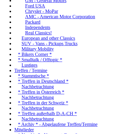
GM - General Motors
Ford USA
Chrysler - MoPar
AMC - American Motor Corporation
Packard
Independents
Real Classics!
European and other Classics
SUV - Vans - Pickups Trucks
Military Mobility
* Bikers Corner *
* Smalltalk / Offtopic *
Lustiges
Treffen / Termine
* Stammtische *
* Treffen in Deutschland *
Nachbetrachtung
* Treffen in Österreich *
Nachbetrachtung
* Treffen in der Schweiz *
Nachbetrachtung
* Treffen außerhalb D-A-CH *
Nachbetrachtung
* Archiv * - Abgelaufene Treffen/Termine
Mitglieder