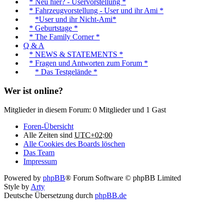
* Neu hier? - Uservorstellung *
* Fahrzeugvorstellung - User und ihr Ami *
*User und ihr Nicht-Ami*
* Geburtstage *
* The Family Corner *
Q & A
* NEWS & STATEMENTS *
* Fragen und Antworten zum Forum *
* Das Testgelände *
Wer ist online?
Mitglieder in diesem Forum: 0 Mitglieder und 1 Gast
Foren-Übersicht
Alle Zeiten sind
UTC+02:00
Alle Cookies des Boards löschen
Das Team
Impressum
Powered by
phpBB
® Forum Software © phpBB Limited
Style by
Arty
Deutsche Übersetzung durch
phpBB.de