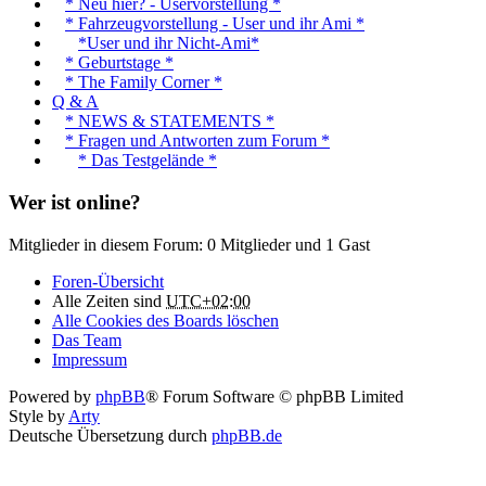
* Neu hier? - Uservorstellung *
* Fahrzeugvorstellung - User und ihr Ami *
*User und ihr Nicht-Ami*
* Geburtstage *
* The Family Corner *
Q & A
* NEWS & STATEMENTS *
* Fragen und Antworten zum Forum *
* Das Testgelände *
Wer ist online?
Mitglieder in diesem Forum: 0 Mitglieder und 1 Gast
Foren-Übersicht
Alle Zeiten sind
UTC+02:00
Alle Cookies des Boards löschen
Das Team
Impressum
Powered by
phpBB
® Forum Software © phpBB Limited
Style by
Arty
Deutsche Übersetzung durch
phpBB.de