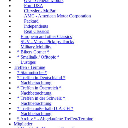
GM - General Motors
Ford USA
Chrysler - MoPar
AMC - American Motor Corporation
Packard
Independents
Real Classics!
European and other Classics
SUV - Vans - Pickups Trucks
Military Mobility
* Bikers Corner *
* Smalltalk / Offtopic *
Lustiges
Treffen / Termine
* Stammtische *
* Treffen in Deutschland *
Nachbetrachtung
* Treffen in Österreich *
Nachbetrachtung
* Treffen in der Schweiz *
Nachbetrachtung
* Treffen außerhalb D-A-CH *
Nachbetrachtung
* Archiv * - Abgelaufene Treffen/Termine
Mitglieder