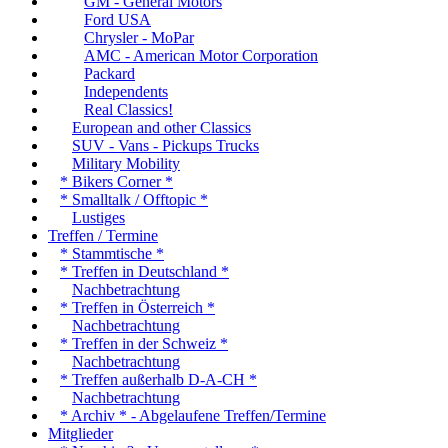
GM - General Motors
Ford USA
Chrysler - MoPar
AMC - American Motor Corporation
Packard
Independents
Real Classics!
European and other Classics
SUV - Vans - Pickups Trucks
Military Mobility
* Bikers Corner *
* Smalltalk / Offtopic *
Lustiges
Treffen / Termine
* Stammtische *
* Treffen in Deutschland *
Nachbetrachtung
* Treffen in Österreich *
Nachbetrachtung
* Treffen in der Schweiz *
Nachbetrachtung
* Treffen außerhalb D-A-CH *
Nachbetrachtung
* Archiv * - Abgelaufene Treffen/Termine
Mitglieder