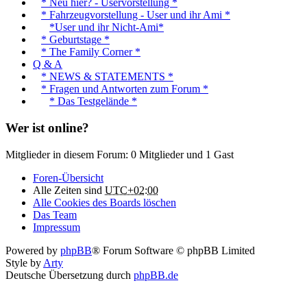
* Neu hier? - Uservorstellung *
* Fahrzeugvorstellung - User und ihr Ami *
*User und ihr Nicht-Ami*
* Geburtstage *
* The Family Corner *
Q & A
* NEWS & STATEMENTS *
* Fragen und Antworten zum Forum *
* Das Testgelände *
Wer ist online?
Mitglieder in diesem Forum: 0 Mitglieder und 1 Gast
Foren-Übersicht
Alle Zeiten sind
UTC+02:00
Alle Cookies des Boards löschen
Das Team
Impressum
Powered by
phpBB
® Forum Software © phpBB Limited
Style by
Arty
Deutsche Übersetzung durch
phpBB.de