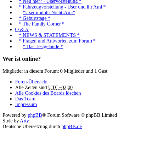
* Neu hier? - Uservorstellung *
* Fahrzeugvorstellung - User und ihr Ami *
*User und ihr Nicht-Ami*
* Geburtstage *
* The Family Corner *
Q & A
* NEWS & STATEMENTS *
* Fragen und Antworten zum Forum *
* Das Testgelände *
Wer ist online?
Mitglieder in diesem Forum: 0 Mitglieder und 1 Gast
Foren-Übersicht
Alle Zeiten sind
UTC+02:00
Alle Cookies des Boards löschen
Das Team
Impressum
Powered by
phpBB
® Forum Software © phpBB Limited
Style by
Arty
Deutsche Übersetzung durch
phpBB.de