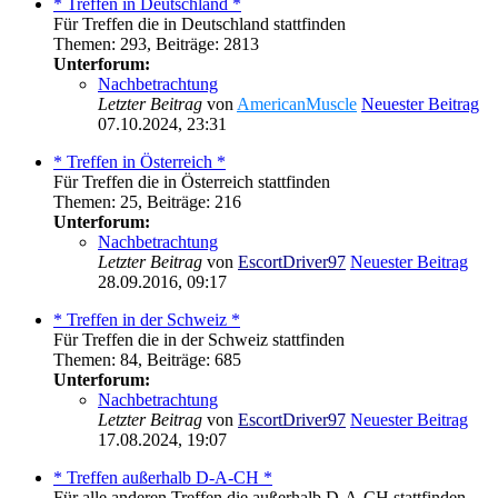
* Treffen in Deutschland *
Für Treffen die in Deutschland stattfinden
Themen
:
293
,
Beiträge
:
2813
Unterforum:
Nachbetrachtung
Letzter Beitrag
von
AmericanMuscle
Neuester Beitrag
07.10.2024, 23:31
* Treffen in Österreich *
Für Treffen die in Österreich stattfinden
Themen
:
25
,
Beiträge
:
216
Unterforum:
Nachbetrachtung
Letzter Beitrag
von
EscortDriver97
Neuester Beitrag
28.09.2016, 09:17
* Treffen in der Schweiz *
Für Treffen die in der Schweiz stattfinden
Themen
:
84
,
Beiträge
:
685
Unterforum:
Nachbetrachtung
Letzter Beitrag
von
EscortDriver97
Neuester Beitrag
17.08.2024, 19:07
* Treffen außerhalb D-A-CH *
Für alle anderen Treffen die außerhalb D-A-CH stattfinden