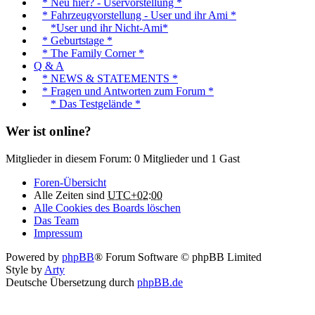
* Neu hier? - Uservorstellung *
* Fahrzeugvorstellung - User und ihr Ami *
*User und ihr Nicht-Ami*
* Geburtstage *
* The Family Corner *
Q & A
* NEWS & STATEMENTS *
* Fragen und Antworten zum Forum *
* Das Testgelände *
Wer ist online?
Mitglieder in diesem Forum: 0 Mitglieder und 1 Gast
Foren-Übersicht
Alle Zeiten sind
UTC+02:00
Alle Cookies des Boards löschen
Das Team
Impressum
Powered by
phpBB
® Forum Software © phpBB Limited
Style by
Arty
Deutsche Übersetzung durch
phpBB.de