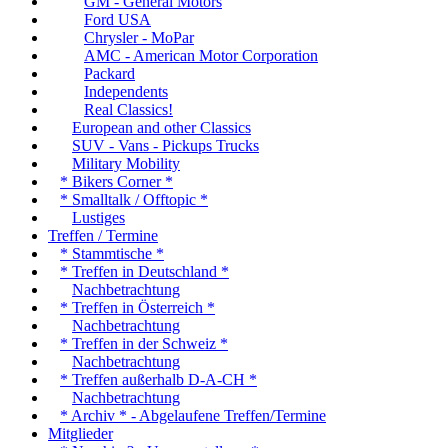
GM - General Motors
Ford USA
Chrysler - MoPar
AMC - American Motor Corporation
Packard
Independents
Real Classics!
European and other Classics
SUV - Vans - Pickups Trucks
Military Mobility
* Bikers Corner *
* Smalltalk / Offtopic *
Lustiges
Treffen / Termine
* Stammtische *
* Treffen in Deutschland *
Nachbetrachtung
* Treffen in Österreich *
Nachbetrachtung
* Treffen in der Schweiz *
Nachbetrachtung
* Treffen außerhalb D-A-CH *
Nachbetrachtung
* Archiv * - Abgelaufene Treffen/Termine
Mitglieder