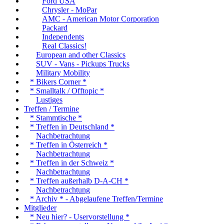
Ford USA
Chrysler - MoPar
AMC - American Motor Corporation
Packard
Independents
Real Classics!
European and other Classics
SUV - Vans - Pickups Trucks
Military Mobility
* Bikers Corner *
* Smalltalk / Offtopic *
Lustiges
Treffen / Termine
* Stammtische *
* Treffen in Deutschland *
Nachbetrachtung
* Treffen in Österreich *
Nachbetrachtung
* Treffen in der Schweiz *
Nachbetrachtung
* Treffen außerhalb D-A-CH *
Nachbetrachtung
* Archiv * - Abgelaufene Treffen/Termine
Mitglieder
* Neu hier? - Uservorstellung *