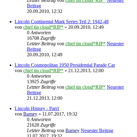
Letzter Beitrag
von
chief tin cloud*RIP*
Neuester
Beitrag
20.09.2010, 12:32
Lincoln Continental Mark Series Teil 2: 1942-48
von
chief tin cloud*RIP*
» 20.09.2010, 12:49
0
Antworten
16708
Zugriffe
Letzter Beitrag
von
chief tin cloud*RIP*
Neuester
Beitrag
20.09.2010, 12:49
Lincoln Cosmopolitan 1950 Presidential Parade Car
von
chief tin cloud*RIP*
» 21.12.2013, 12:00
0
Antworten
13925
Zugriffe
Letzter Beitrag
von
chief tin cloud*RIP*
Neuester
Beitrag
21.12.2013, 12:00
Lincoln History - Part1
von
Barney
» 11.07.2017, 19:32
0
Antworten
21628
Zugriffe
Letzter Beitrag
von
Barney
Neuester Beitrag
11.07.2017, 19:32