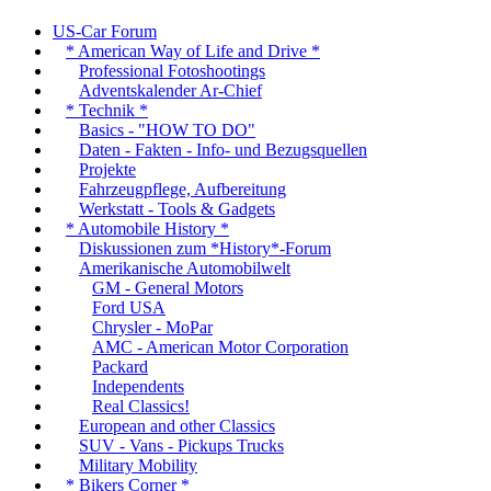
US-Car Forum
* American Way of Life and Drive *
Professional Fotoshootings
Adventskalender Ar-Chief
* Technik *
Basics - "HOW TO DO"
Daten - Fakten - Info- und Bezugsquellen
Projekte
Fahrzeugpflege, Aufbereitung
Werkstatt - Tools & Gadgets
* Automobile History *
Diskussionen zum *History*-Forum
Amerikanische Automobilwelt
GM - General Motors
Ford USA
Chrysler - MoPar
AMC - American Motor Corporation
Packard
Independents
Real Classics!
European and other Classics
SUV - Vans - Pickups Trucks
Military Mobility
* Bikers Corner *