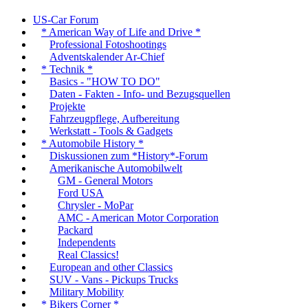
US-Car Forum
* American Way of Life and Drive *
Professional Fotoshootings
Adventskalender Ar-Chief
* Technik *
Basics - "HOW TO DO"
Daten - Fakten - Info- und Bezugsquellen
Projekte
Fahrzeugpflege, Aufbereitung
Werkstatt - Tools & Gadgets
* Automobile History *
Diskussionen zum *History*-Forum
Amerikanische Automobilwelt
GM - General Motors
Ford USA
Chrysler - MoPar
AMC - American Motor Corporation
Packard
Independents
Real Classics!
European and other Classics
SUV - Vans - Pickups Trucks
Military Mobility
* Bikers Corner *