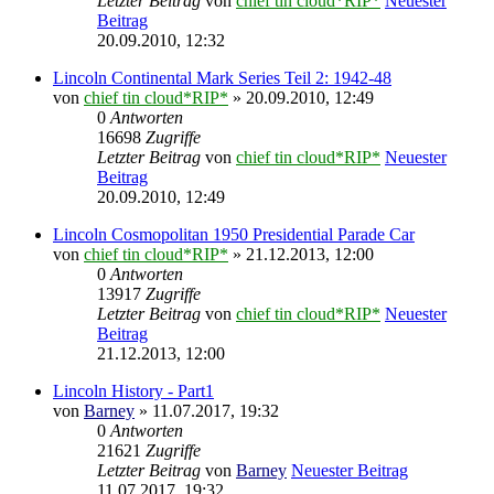
Letzter Beitrag
von
chief tin cloud*RIP*
Neuester
Beitrag
20.09.2010, 12:32
Lincoln Continental Mark Series Teil 2: 1942-48
von
chief tin cloud*RIP*
» 20.09.2010, 12:49
0
Antworten
16698
Zugriffe
Letzter Beitrag
von
chief tin cloud*RIP*
Neuester
Beitrag
20.09.2010, 12:49
Lincoln Cosmopolitan 1950 Presidential Parade Car
von
chief tin cloud*RIP*
» 21.12.2013, 12:00
0
Antworten
13917
Zugriffe
Letzter Beitrag
von
chief tin cloud*RIP*
Neuester
Beitrag
21.12.2013, 12:00
Lincoln History - Part1
von
Barney
» 11.07.2017, 19:32
0
Antworten
21621
Zugriffe
Letzter Beitrag
von
Barney
Neuester Beitrag
11.07.2017, 19:32