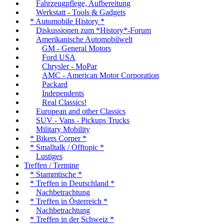
Fahrzeugpflege, Aufbereitung
Werkstatt - Tools & Gadgets
* Automobile History *
Diskussionen zum *History*-Forum
Amerikanische Automobilwelt
GM - General Motors
Ford USA
Chrysler - MoPar
AMC - American Motor Corporation
Packard
Independents
Real Classics!
European and other Classics
SUV - Vans - Pickups Trucks
Military Mobility
* Bikers Corner *
* Smalltalk / Offtopic *
Lustiges
Treffen / Termine
* Stammtische *
* Treffen in Deutschland *
Nachbetrachtung
* Treffen in Österreich *
Nachbetrachtung
* Treffen in der Schweiz *