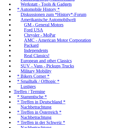
Werkstatt - Tools & Gadgets
* Automobile History *
Diskussionen zum *History*-Forum
Amerikanische Automobilwelt
GM - General Motors
Ford USA
Chrysler - MoPar
AMC - American Motor Corporation
Packard
Independents
Real Classics!
European and other Classics
SUV - Vans - Pickups Trucks
Military Mobility
* Bikers Corner *
* Smalltalk / Offtopic *
Lustiges
Treffen / Termine
* Stammtische *
* Treffen in Deutschland *
Nachbetrachtung
* Treffen in Österreich *
Nachbetrachtung
* Treffen in der Schweiz *
Nachbetrachtung