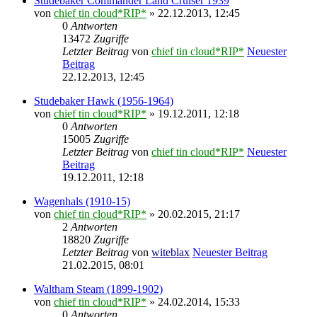
Studebaker Commander Land Cruiser 1939
von
chief tin cloud*RIP*
» 22.12.2013, 12:45
0
Antworten
13472
Zugriffe
Letzter Beitrag
von
chief tin cloud*RIP*
Neuester
Beitrag
22.12.2013, 12:45
Studebaker Hawk (1956-1964)
von
chief tin cloud*RIP*
» 19.12.2011, 12:18
0
Antworten
15005
Zugriffe
Letzter Beitrag
von
chief tin cloud*RIP*
Neuester
Beitrag
19.12.2011, 12:18
Wagenhals (1910-15)
von
chief tin cloud*RIP*
» 20.02.2015, 21:17
2
Antworten
18820
Zugriffe
Letzter Beitrag
von
witeblax
Neuester Beitrag
21.02.2015, 08:01
Waltham Steam (1899-1902)
von
chief tin cloud*RIP*
» 24.02.2014, 15:33
0
Antworten