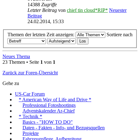
14388
Zugriffe
Letzter Beitrag
von
chief tin cloud*RIP*
Neuester
Beitrag
24.02.2014, 15:33
Themen der letzten Zeit anzeigen:
Sortiere nach
Neues Thema
23 Themen • Seite
1
von
1
Zurück zur Foren-Übersicht
Gehe zu
US-Car Forum
* American Way of Life and Drive *
Professional Fotoshootings
Adventskalender Ar-Chief
* Technik *
Basics - "HOW TO DO"
Daten - Fakten - Info- und Bezugsquellen
Projekte
Fahrzeugpflege, Aufbereitung